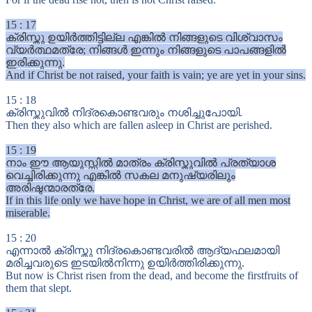
15
:
17
ക്രിസ്തു ഉയിർത്തിട്ടില്ല എങ്കിൽ നിങ്ങളുടെ വിശ്വാസം
വ്യർത്ഥമത്രേ; നിങ്ങൾ ഇന്നും നിങ്ങളുടെ പാപങ്ങളിൽ
ഇരിക്കുന്നു.
And if Christ be not raised, your faith is vain; ye are yet in your sins.
15
:
18
ക്രിസ്തുവിൽ നിദ്രകൊണ്ടവരും നശിച്ചുപോയി.
Then they also which are fallen asleep in Christ are perished.
15
:
19
നാം ഈ ആയുസ്സിൽ മാത്രം ക്രിസ്തുവിൽ പ്രത്യാശ
വെച്ചിരിക്കുന്നു എങ്കിൽ സകല മനുഷ്യരിലും
അരിഷ്ടന്മാരത്രേ.
If in this life only we have hope in Christ, we are of all men most
miserable.
15
:
20
എന്നാൽ ക്രിസ്തു നിദ്രകൊണ്ടവരിൽ ആദ്യഫലമായി
മരിച്ചവരുടെ ഇടയിൽനിന്നു ഉയിർത്തിരിക്കുന്നു.
But now is Christ risen from the dead, and become the firstfruits of
them that slept.