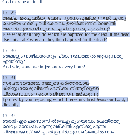
God may be all in all.
15
:
29
അല്ല, മരിച്ചവർക്കു വേണ്ടി സ്നാനം ഏല്ക്കുന്നവർ എന്തു
ചെയ്യും? മരിച്ചവർ കേവലം ഉയിർക്കുന്നില്ലെങ്കിൽ
അവർക്കുവേണ്ടി സ്നാനം ഏല്ക്കുന്നതു എന്തിന്നു?
Else what shall they do which are baptized for the dead, if the dead
rise not at all? why are they then baptized for the dead?
15
:
30
ഞങ്ങളും നാഴികതോറും പ്രാണഭയത്തിൽ ആകുന്നതു
എന്തിന്നു?
And why stand we in jeopardy every hour?
15
:
31
സഹോദരന്മാരേ, നമ്മുടെ കർത്താവായ
ക്രിസ്തുയേശുവിങ്കൽ എനിക്കു നിങ്ങളിലുള്ള
പ്രശംസയാണ ഞാൻ ദിവസേന മരിക്കുന്നു.
I protest by your rejoicing which I have in Christ Jesus our Lord, I
die daily.
15
:
32
ഞാൻ എഫെസൊസിൽവെച്ചു മൃഗയുദ്ധം ചെയ്തതു
വെറും മാനുഷം എന്നുവരികിൽ എനിക്കു എന്തു
പ്രയോജനം? മരിച്ചവർ ഉയിർക്കുന്നില്ലെങ്കിൽ നാം