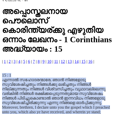
അപ്പൊസ്തലനായ
പൌലൊസ്
കൊരിന്ത്യര്ക്കു എഴുതിയ
ഒന്നാം ലേഖനം
-
1 Corinthians
അദ്ധ്യായം : 15
|
1
|
2
|
3
|
4
|
5
|
6
|
7
|
8
|
9
|
10
|
11
|
12
|
13
|
14
|
15
|
16
|
15
:
1
എന്നാൽ സഹോദരന്മാരേ, ഞാൻ നിങ്ങളോടു
സുവിശേഷിച്ചതും നിങ്ങൾക്കു ലഭിച്ചതും നിങ്ങൾ
നില്ക്കുന്നതും നിങ്ങൾ വിശ്വസിച്ചതും വൃഥാവല്ലെന്നു
വരികിൽ നിങ്ങൾ രക്ഷിക്കപ്പെടുന്നതുമായ സുവിശേഷം
നിങ്ങൾ പിടിച്ചുകൊണ്ടാൽ ഞാൻ ഇന്നവിധം നിങ്ങളോടു
സുവിശേഷിച്ചിരിക്കുന്നു എന്നു നിങ്ങളെ ഓർപ്പിക്കുന്നു.
Moreover, brethren, I declare unto you the gospel which I preached
unto you, which also ye have received, and wherein ye stand;