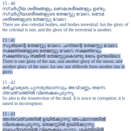
15
:
40
സ്വർഗ്ഗീയ ശരീരങ്ങളും ഭൌമശരീരങ്ങളും ഉണ്ടു;
സ്വർഗ്ഗീയശരീരങ്ങളുടെ തേജസ്സു വേറെ, ഭൌമ
ശരീരങ്ങളുടെ തേജസ്സു വേറെ.
There are also celestial bodies, and bodies terrestrial: but the glory of
the celestial is one, and the glory of the terrestrial is another.
15
:
41
സൂര്യന്റെ തേജസ്സു വേറെ, ചന്ദ്രന്റെ തേജസ്സു വേറെ,
നക്ഷത്രങ്ങളുടെ തേജസ്സു വേറെ; നക്ഷത്രവും
നക്ഷത്രവും തമ്മിൽ തേജസ്സുകൊണ്ടു ഭേദം ഉണ്ടല്ലോ.
There is one glory of the sun, and another glory of the moon, and
another glory of the stars: for one star differeth from another star in
glory.
15
:
42
മരിച്ചവരുടെ പുനരുത്ഥാനവും അവ്വണ്ണം തന്നേ.
ദ്രവത്വത്തിൽ വിതെക്കപ്പെടുന്നു,
So also is the resurrection of the dead. It is sown in corruption; it is
raised in incorruption:
15
:
43
അദ്രവത്വത്തിൽ ഉയിർക്കുന്നു; അപമാനത്തിൽ
വിതെക്കപ്പെടുന്നു, തേജസ്സിൽ ഉയിർക്കുന്നു;
ബലഹീനതയിൽ വിതെക്കപ്പെടുന്നു, ശക്തിയിൽ