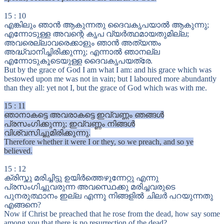
15
:
10
എങ്കിലും ഞാൻ ആകുന്നതു ദൈവകൃപയാൽ ആകുന്നു;
എന്നോടുള്ള അവന്റെ കൃപ വ്യർത്ഥമായതുമില്ല;
അവരെല്ലാവരെക്കാളും ഞാൻ അത്യന്തം
അദ്ധ്വാനിച്ചിരിക്കുന്നു; എന്നാൽ ഞാനല്ല
എന്നോടുകൂടെയുള്ള ദൈവകൃപയത്രേ.
But by the grace of God I am what I am: and his grace which was
bestowed upon me was not in vain; but I laboured more abundantly
than they all: yet not I, but the grace of God which was with me.
15
:
11
ഞാനാകട്ടെ അവരാകട്ടെ ഇവ്വണ്ണം ഞങ്ങൾ
പ്രസംഗിക്കുന്നു; ഇവ്വണ്ണം നിങ്ങൾ
വിശ്വസിച്ചുമിരിക്കുന്നു.
Therefore whether it were I or they, so we preach, and so ye
believed.
15
:
12
ക്രിസ്തു മരിച്ചിട്ടു ഉയിർത്തെഴുന്നേറ്റു എന്നു
പ്രസംഗിച്ചുവരുന്ന അവസ്ഥെക്കു മരിച്ചവരുടെ
പുനരുത്ഥാനം ഇല്ല എന്നു നിങ്ങളിൽ ചിലർ പറയുന്നതു
എങ്ങനെ?
Now if Christ be preached that he rose from the dead, how say some
among you that there is no resurrection of the dead?