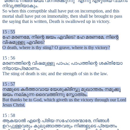
“മരണം നീങ്ങി ജയം വന്നിരിക്കുന്നു” എന്നു എഴുതിയ വചനം
നിവൃത്തിയാകും.
So when this corruptible shall have put on incorruption, and this
mortal shall have put on immortality, then shall be brought to pass
the saying that is written, Death is swallowed up in victory.
15
:
55
ഹേ മരണമേ, നിന്റെ ജയം എവിടെ? ഹേ മരണമേ, നിന്റെ
വിഷമുള്ളു എവിടെ?
O death, where is thy sting? O grave, where is thy victory?
15
:
56
മരണത്തിന്റെ വിഷമുള്ളു പാപം; പാപത്തിന്റെ ശക്തിയോ
ന്യായപ്രമാണം.
The sting of death is sin; and the strength of sin is the law.
15
:
57
നമ്മുടെ കർത്താവായ യേശുക്രിസ്തു മുഖാന്തരം നമുക്കു
ജയം നല്കുന്ന ദൈവത്തിന്നു സ്തോത്രം.
But thanks be to God, which giveth us the victory through our Lord
Jesus Christ.
15
:
58
ആകയാൽ എന്റെ പ്രിയ സഹോദരന്മാരേ, നിങ്ങൾ
ഉറപ്പുള്ളവരും കുലുങ്ങാത്തവരും നിങ്ങളുടെ പ്രയത്നം