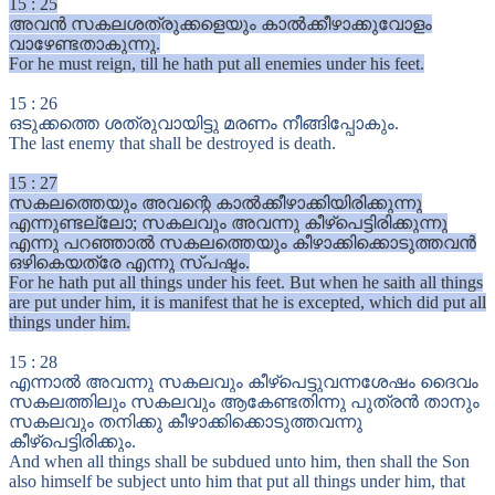
15
:
25
അവൻ സകലശത്രുക്കളെയും കാൽക്കീഴാക്കുവോളം
വാഴേണ്ടതാകുന്നു.
For he must reign, till he hath put all enemies under his feet.
15
:
26
ഒടുക്കത്തെ ശത്രുവായിട്ടു മരണം നീങ്ങിപ്പോകും.
The last enemy that shall be destroyed is death.
15
:
27
സകലത്തെയും അവന്റെ കാൽക്കീഴാക്കിയിരിക്കുന്നു
എന്നുണ്ടല്ലോ; സകലവും അവന്നു കീഴ്പെട്ടിരിക്കുന്നു
എന്നു പറഞ്ഞാൽ സകലത്തെയും കീഴാക്കിക്കൊടുത്തവൻ
ഒഴികെയത്രേ എന്നു സ്പഷ്ടം.
For he hath put all things under his feet. But when he saith all things
are put under him, it is manifest that he is excepted, which did put all
things under him.
15
:
28
എന്നാൽ അവന്നു സകലവും കീഴ്പെട്ടുവന്നശേഷം ദൈവം
സകലത്തിലും സകലവും ആകേണ്ടതിന്നു പുത്രൻ താനും
സകലവും തനിക്കു കീഴാക്കിക്കൊടുത്തവന്നു
കീഴ്പെട്ടിരിക്കും.
And when all things shall be subdued unto him, then shall the Son
also himself be subject unto him that put all things under him, that