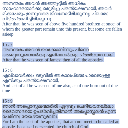
അനന്തരം അവൻ അഞ്ഞൂറ്റിൽ അധികം
സഹോദരന്മാർക്കു ഒരുമിച്ചു പ്രത്യക്ഷനായി; അവർ
മിക്കപേരും ഇന്നുവരെ ജീവനോടിരിക്കുന്നു; ചിലരോ
നിദ്രപ്രാപിച്ചിരിക്കുന്നു.
After that, he was seen of above five hundred brethren at once; of
whom the greater part remain unto this present, but some are fallen
asleep.
15
:
7
അനന്തരം അവൻ യാക്കോബിന്നും പിന്നെ
അപ്പൊസ്തലന്മാർക്കു എല്ലാവർക്കും പ്രത്യക്ഷനായി.
After that, he was seen of James; then of all the apostles.
15
:
8
എല്ലാവർക്കും ഒടുവിൽ അകാലപ്രജപോലെയുള്ള
എനിക്കും പ്രത്യക്ഷനായി;
And last of all he was seen of me also, as of one born out of due
time.
15
:
9
ഞാൻ അപ്പൊസ്തലന്മാരിൽ ഏറ്റവും ചെറിയവനല്ലോ;
ദൈവസഭയെ ഉപദ്രവിച്ചതിനാൽ അപ്പൊസ്തലൻ എന്ന
പേരിന്നു യോഗ്യനുമല്ല.
For I am the least of the apostles, that am not meet to be called an
apostle, because I persecuted the church of God.