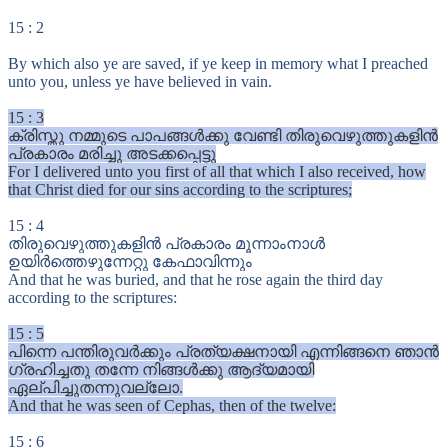
15
:
2
By which also ye are saved, if ye keep in memory what I preached
unto you, unless ye have believed in vain.
15
:
3
ക്രിസ്തു നമ്മുടെ പാപങ്ങൾക്കു വേണ്ടി തിരുവെഴുത്തുകളിൻ
പ്രകാരം മരിച്ചു അടക്കപ്പെട്ടു
For I delivered unto you first of all that which I also received, how
that Christ died for our sins according to the scriptures;
15
:
4
തിരുവെഴുത്തുകളിൻ പ്രകാരം മൂന്നാംനാൾ
ഉയിർത്തെഴുന്നേറ്റു കേഫാവിന്നും
And that he was buried, and that he rose again the third day
according to the scriptures:
15
:
5
പിന്നെ പന്തിരുവർക്കും പ്രത്യക്ഷനായി എന്നിങ്ങനെ ഞാൻ
ഗ്രഹിച്ചതു തന്നേ നിങ്ങൾക്കു ആദ്യമായി
ഏല്പിച്ചുതന്നുവല്ലോ.
And that he was seen of Cephas, then of the twelve:
15
:
6