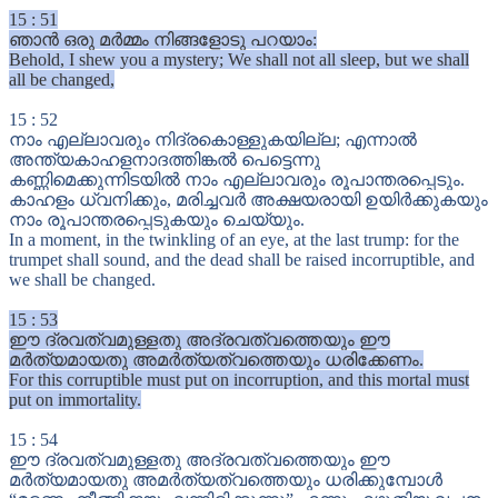
15
:
51
ഞാൻ ഒരു മർമ്മം നിങ്ങളോടു പറയാം:
Behold, I shew you a mystery; We shall not all sleep, but we shall
all be changed,
15
:
52
നാം എല്ലാവരും നിദ്രകൊള്ളുകയില്ല; എന്നാൽ
അന്ത്യകാഹളനാദത്തിങ്കൽ പെട്ടെന്നു
കണ്ണിമെക്കുന്നിടയിൽ നാം എല്ലാവരും രൂപാന്തരപ്പെടും.
കാഹളം ധ്വനിക്കും, മരിച്ചവർ അക്ഷയരായി ഉയിർക്കുകയും
നാം രൂപാന്തരപ്പെടുകയും ചെയ്യും.
In a moment, in the twinkling of an eye, at the last trump: for the
trumpet shall sound, and the dead shall be raised incorruptible, and
we shall be changed.
15
:
53
ഈ ദ്രവത്വമുള്ളതു അദ്രവത്വത്തെയും ഈ
മർത്യമായതു അമർത്യത്വത്തെയും ധരിക്കേണം.
For this corruptible must put on incorruption, and this mortal must
put on immortality.
15
:
54
ഈ ദ്രവത്വമുള്ളതു അദ്രവത്വത്തെയും ഈ
മർത്യമായതു അമർത്യത്വത്തെയും ധരിക്കുമ്പോൾ