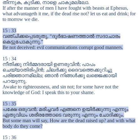
തിന്നുക, കുടിക്ക, നാളെ ചാകുമല്ലോ.
If after the manner of men I have fought with beasts at Ephesus,
what advantageth it me, if the dead rise not? let us eat and drink; for
to morrow we die.
15
:
33
വഞ്ചിക്കപ്പെടരുതു, “ദുർഭാഷണത്താൽ സദാചാരം
കെട്ടുപോകുന്നു.”
Be not deceived: evil communications corrupt good manners.
15
:
34
നീതിക്കു നിർമ്മദരായി ഉണരുവിൻ; പാപം
ചെയ്യാതിരിപ്പിൻ; ചിലർക്കു ദൈവത്തെക്കുറിച്ചു
പരിജ്ഞാനമില്ല; ഞാൻ നിങ്ങൾക്കു ലജ്ജെക്കായി
പറയുന്നു.
Awake to righteousness, and sin not; for some have not the
knowledge of God: I speak this to your shame.
15
:
35
പക്ഷേ ഒരുവൻ; മരിച്ചവർ എങ്ങനെ ഉയിർക്കുന്നു എന്നും
ഏതുവിധം ശരീരത്തോടെ വരുന്നു എന്നും ചോദിക്കും.
But some man will say, How are the dead raised up? and with what
body do they come?
15
:
36