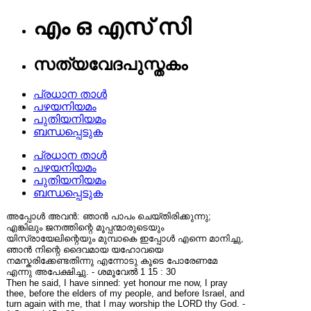
എം ഒ എസ് സി
സത്യവേദപുസ്തകം
പ്രധാന താൾ
പഴയനിയമം
പുതിയനിയമം
ബന്ധപ്പെടുക
പ്രധാന താൾ
പഴയനിയമം
പുതിയനിയമം
ബന്ധപ്പെടുക