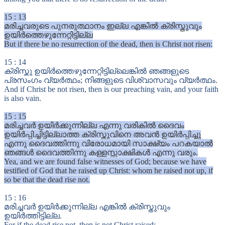
15
:
13
മരിച്ചവരുടെ പുനരുത്ഥാനം ഇല്ല എങ്കിൽ ക്രിസ്തുവും
ഉയിർത്തെഴുന്നേറ്റിട്ടില്ല
But if there be no resurrection of the dead, then is Christ not risen:
15
:
14
ക്രിസ്തു ഉയിർത്തെഴുന്നേറ്റിട്ടില്ലെങ്കിൽ ഞങ്ങളുടെ
പ്രസംഗം വ്യർത്ഥം; നിങ്ങളുടെ വിശ്വാസവും വ്യർത്ഥം.
And if Christ be not risen, then is our preaching vain, and your faith
is also vain.
15
:
15
മരിച്ചവർ ഉയിർക്കുന്നില്ല എന്നു വരികിൽ ദൈവം
ഉയിർപ്പിച്ചിട്ടില്ലാത്ത ക്രിസ്തുവിനെ അവൻ ഉയിർപ്പിച്ചു
എന്നു ദൈവത്തിന്നു വിരോധമായി സാക്ഷ്യം പറകയാൽ
ഞങ്ങൾ ദൈവത്തിന്നു കള്ളസ്സാക്ഷികൾ എന്നു വരും.
Yea, and we are found false witnesses of God; because we have
testified of God that he raised up Christ: whom he raised not up, if
so be that the dead rise not.
15
:
16
മരിച്ചവർ ഉയിർക്കുന്നില്ല എങ്കിൽ ക്രിസ്തുവും
ഉയിർത്തിട്ടില്ല.
For if the dead rise not, then is not Christ raised: