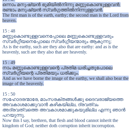
ഒന്നാം മനുഷ്യൻ ഭൂമിയിൽനിന്നു മണ്ണുകൊണ്ടുള്ളവൻ;
രണ്ടാം മനുഷ്യൻ സ്വർഗ്ഗത്തിൽനിന്നുള്ളവൻ.
The first man is of the earth, earthy; the second man is the Lord from
heaven.
15
:
48
മണ്ണുകൊണ്ടുള്ളവനെപ്പോലെ മണ്ണുകൊണ്ടുള്ളവരും
സ്വർഗ്ഗീയനെപ്പോലെ സ്വർഗ്ഗീയന്മാരും ആകുന്നു;
As is the earthy, such are they also that are earthy: and as is the
heavenly, such are they also that are heavenly.
15
:
49
നാം മണ്ണുകൊണ്ടുള്ളവന്റെ പ്രതിമ ധരിച്ചതുപോലെ
സ്വർഗ്ഗീയന്റെ പ്രതിമയും ധരിക്കും.
And as we have borne the image of the earthy, we shall also bear the
image of the heavenly.
15
:
50
സഹോദരന്മാരേ, മാംസരക്തങ്ങൾക്കു ദൈവരാജ്യത്തെ
അവകാശമാക്കുവാൻ കഴികയില്ല, ദ്രവത്വം
അദ്രവത്വത്തെ അവകാശമാക്കുകയുമില്ല എന്നു ഞാൻ
പറയുന്നു.
Now this I say, brethren, that flesh and blood cannot inherit the
kingdom of God; neither doth corruption inherit incorruption.