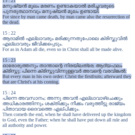
15
:
21
മനുഷ്യൻ മൂലം മരണം ഉണ്ടാകയാൽ മരിച്ചവരുടെ
പുനരുത്ഥാനവും മനുഷ്യൻ മൂലം ഉണ്ടായി.
For since by man came death, by man came also the resurrection of
the dead.
15
:
22
ആദാമിൽ എല്ലാവരും മരിക്കുന്നതുപോലെ ക്രിസ്തുവിൽ
എല്ലാവരും ജീവിക്കപ്പെടും.
For as in Adam all die, even so in Christ shall all be made alive.
15
:
23
ഓരോരുത്തനും താന്താന്റെ നിരയിലത്രേ; ആദ്യഫലം
ക്രിസ്തു; പിന്നെ ക്രിസ്തുവിന്നുള്ളവർ അവന്റെ വരവിങ്കൽ;
But every man in his own order: Christ the firstfruits; afterward they
that are Christ's at his coming.
15
:
24
പിന്നെ അവസാനം; അന്നു അവൻ എല്ലാവാഴ്ചെക്കും
അധികാരത്തിന്നും ശക്തിക്കും നീക്കം വരുത്തീട്ടു രാജ്യം
പിതാവായ ദൈവത്തെ ഏല്പിക്കും.
Then cometh the end, when he shall have delivered up the kingdom
to God, even the Father; when he shall have put down all rule and
all authority and power.