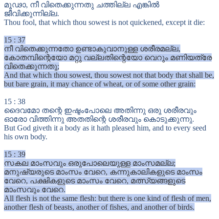
മൂഢാ, നീ വിതെക്കുന്നതു ചത്തില്ല എങ്കിൽ
ജീവിക്കുന്നില്ല.
Thou fool, that which thou sowest is not quickened, except it die:
15
:
37
നീ വിതെക്കുന്നതോ ഉണ്ടാകുവാനുള്ള ശരീരമല്ല,
കോതമ്പിന്റെയോ മറ്റു വല്ലതിന്റെയോ വെറും മണിയത്രേ
വിതെക്കുന്നതു;
And that which thou sowest, thou sowest not that body that shall be,
but bare grain, it may chance of wheat, or of some other grain:
15
:
38
ദൈവമോ തന്റെ ഇഷ്ടംപോലെ അതിന്നു ഒരു ശരീരവും
ഓരോ വിത്തിന്നു അതതിന്റെ ശരീരവും കൊടുക്കുന്നു.
But God giveth it a body as it hath pleased him, and to every seed
his own body.
15
:
39
സകല മാംസവും ഒരുപോലെയുള്ള മാംസമല്ല;
മനുഷ്യരുടെ മാംസം വേറെ, കന്നുകാലികളുടെ മാംസം
വേറെ, പക്ഷികളുടെ മാംസം വേറെ, മത്സ്യങ്ങളുടെ
മാംസവും വേറെ.
All flesh is not the same flesh: but there is one kind of flesh of men,
another flesh of beasts, another of fishes, and another of birds.