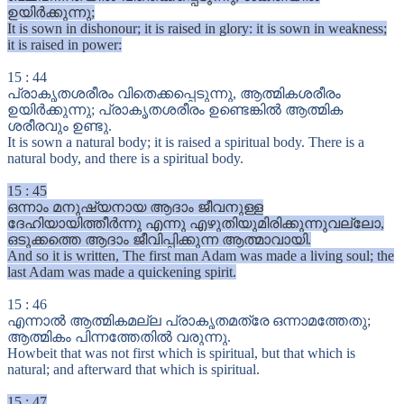
ഉയിർക്കുന്നു;
It is sown in dishonour; it is raised in glory: it is sown in weakness;
it is raised in power:
15
:
44
പ്രാകൃതശരീരം വിതെക്കപ്പെടുന്നു, ആത്മികശരീരം
ഉയിർക്കുന്നു; പ്രാകൃതശരീരം ഉണ്ടെങ്കിൽ ആത്മിക
ശരീരവും ഉണ്ടു.
It is sown a natural body; it is raised a spiritual body. There is a
natural body, and there is a spiritual body.
15
:
45
ഒന്നാം മനുഷ്യനായ ആദാം ജീവനുള്ള
ദേഹിയായിത്തീർന്നു എന്നു എഴുതിയുമിരിക്കുന്നുവല്ലോ,
ഒടുക്കത്തെ ആദാം ജീവിപ്പിക്കുന്ന ആത്മാവായി.
And so it is written, The first man Adam was made a living soul; the
last Adam was made a quickening spirit.
15
:
46
എന്നാൽ ആത്മികമല്ല പ്രാകൃതമത്രേ ഒന്നാമത്തേതു;
ആത്മികം പിന്നത്തേതിൽ വരുന്നു.
Howbeit that was not first which is spiritual, but that which is
natural; and afterward that which is spiritual.
15
:
47