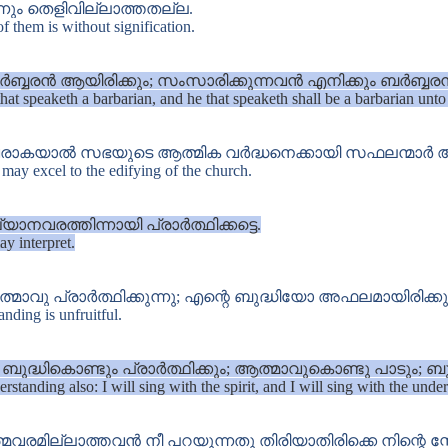
ും തെളിവില്ലാത്തതല്ല.
f them is without signification.
ബരൻ ആയിരിക്കും; സംസാരിക്കുന്നവൻ എനിക്കും ബർബ്ബരൻ
that speaketh a barbarian, and he that speaketh shall be a barbarian unt
ള്ളവരാകയാൽ സഭയുടെ ആത്മിക വർദ്ധനെക്കായി സഫലന്മാർ ആ
e may excel to the edifying of the church.
രത്തിന്നായി പ്രാർത്ഥിക്കട്ടെ.
y interpret.
വു പ്രാർത്ഥിക്കുന്നു; എന്റെ ബുദ്ധിയോ അഫലമായിരിക്കുന
nding is unfruitful.
്ധികൊണ്ടും പ്രാർത്ഥിക്കും; ആത്മാവുകൊണ്ടു പാടും; ബുദ
erstanding also: I will sing with the spirit, and I will sing with the unde
രമില്ലാത്തവൻ നീ പറയുന്നതു തിരിയാതിരിക്കെ നിന്റെ സ