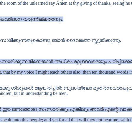
th the room of the unlearned say Amen at thy giving of thanks, seeing he
മികവർദ്ധന വരുന്നില്ലതാനും.
ക്കുന്നതുകൊണ്ടു ഞാൻ ദൈവത്തെ സ്തുതിക്കുന്നു.
ിക്കുന്നതിനെക്കാൾ അധികം മറ്റുള്ളവരെയും പഠിപ്പിക്ക
g, that by my voice I might teach others also, than ten thousand words
്കു ശിശുക്കൾ ആയിരിപ്പിൻ; ബുദ്ധിയിലോ മുതിർന്നവരാകുവ
hildren, but in understanding be men.
നത്തോടു സംസാരിക്കും എങ്കിലും അവർ എന്റെ വാക്കു ക
 speak unto this people; and yet for all that will they not hear me, saith 