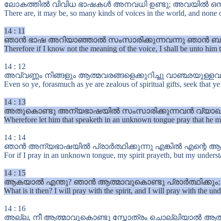
ലോകത്തിൽ വിവിധ ഭാഷകൾ അനവധി ഉണ്ടു; അവയിൽ ഒന്ന
There are, it may be, so many kinds of voices in the world, and none o
14
:
11
ഞാൻ ഭാഷ അറിയാഞ്ഞാൽ സംസാരിക്കുന്നവന്നു ഞാൻ ബർബ്
Therefore if I know not the meaning of the voice, I shall be unto him 
14
:
12
അവ്വണ്ണം നിങ്ങളും ആത്മവരങ്ങളെക്കുറിച്ചു വാഞ്ഛയു
Even so ye, forasmuch as ye are zealous of spiritual gifts, seek that y
14
:
13
അതുകൊണ്ടു അന്യഭാഷയിൽ സംസാരിക്കുന്നവൻ വ്യാഖ്യാനവ
Wherefore let him that speaketh in an unknown tongue pray that he ma
14
:
14
ഞാൻ അന്യഭാഷയിൽ പ്രാർത്ഥിക്കുന്നു എങ്കിൽ എന്റെ ആത്മാ
For if I pray in an unknown tongue, my spirit prayeth, but my understa
14
:
15
ആകയാൽ എന്തു? ഞാൻ ആത്മാവുകൊണ്ടു പ്രാർത്ഥിക്കും; ബുദ
What is it then? I will pray with the spirit, and I will pray with the und
14
:
16
അല്ല, നീ ആത്മാവുകൊണ്ടു സ്തോത്രം ചൊല്ലിയാൽ ആത്മവ