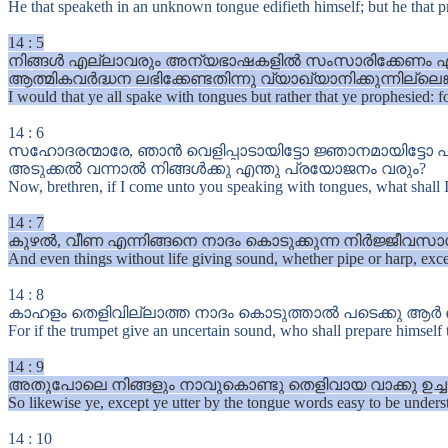
He that speaketh in an unknown tongue edifieth himself; but he that pr
14
:
5
നിങ്ങൾ എല്ലാവരും അന്യഭാഷകളിൽ സംസാരിക്കേണം എന്ന
ആത്മികവർദ്ധന ലഭിക്കേണ്ടതിന്നു വ്യാഖ്യാനിക്കുന്നില്
I would that ye all spake with tongues but rather that ye prophesied: f
14
:
6
സഹോദരന്മാരേ, ഞാൻ വെളിപ്പാടായിട്ടോ ജ്ഞാനമായിട്ടേ
അടുക്കൽ വന്നാൽ നിങ്ങൾക്കു എന്തു പ്രയോജനം വരും?
Now, brethren, if I come unto you speaking with tongues, what shall I 
14
:
7
കുഴൽ, വീണ എന്നിങ്ങനെ നാദം കൊടുക്കുന്ന നിർജ്ജീവസ
And even things without life giving sound, whether pipe or harp, exce
14
:
8
കാഹളം തെളിവില്ലാത്ത നാദം കൊടുത്താൽ പടെക്കു ആർ ഒ
For if the trumpet give an uncertain sound, who shall prepare himself t
14
:
9
അതുപോലെ നിങ്ങളും നാവുകൊണ്ടു തെളിവായ വാക്കു ഉച്ച
So likewise ye, except ye utter by the tongue words easy to be underst
14
:
10