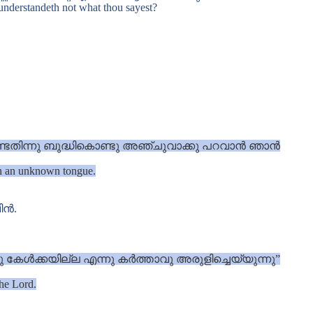
 understandeth not what thou sayest?
േണ്ടതിന്നു ബുദ്ധികൊണ്ടു അഞ്ചുവാക്കു പറവാൻ ഞാൻ
 in an unknown tongue.
ിൻ.
േൾക്കയില്ല എന്നു കർത്താവു അരുളിച്ചെയ്യുന്നു”
the Lord.