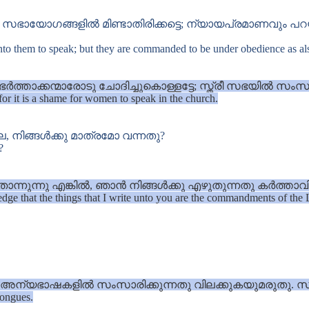
സഭായോഗങ്ങളിൽ മിണ്ടാതിരിക്കട്ടെ; ന്യായപ്രമാണവും പറ
unto them to speak; but they are commanded to be under obedience as als
ചു ഭർത്താക്കന്മാരോടു ചോദിച്ചുകൊള്ളട്ടേ; സ്ത്രീ സഭയിൽ 
for it is a shame for women to speak in the church.
 നിങ്ങൾക്കു മാത്രമോ വന്നതു?
?
ാന്നുന്നു എങ്കിൽ, ഞാൻ നിങ്ങൾക്കു എഴുതുന്നതു കർത്താ
ledge that the things that I write unto you are the commandments of the 
അന്യഭാഷകളിൽ സംസാരിക്കുന്നതു വിലക്കുകയുമരുതു. സകല
tongues.