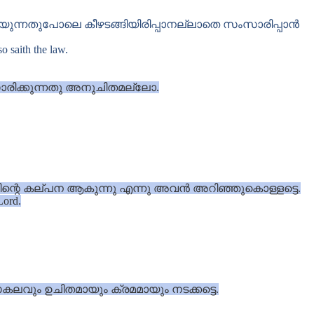
യുന്നതുപോലെ കീഴടങ്ങിയിരിപ്പാനല്ലാതെ സംസാരിപ്പാൻ
o saith the law.
സംസാരിക്കുന്നതു അനുചിതമല്ലോ.
വിന്റെ കല്പന ആകുന്നു എന്നു അവൻ അറിഞ്ഞുകൊള്ളട്ടെ.
Lord.
വും ഉചിതമായും ക്രമമായും നടക്കട്ടെ.