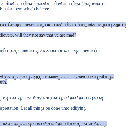
ിശ്വാസികൾക്കല്ല, വിശ്വാസികൾക്കു തന്നേ.
, but for them which believe.
ികളോ അകത്തു വന്നാൽ നിങ്ങൾക്കു ഭ്രാന്തുണ്ടു എന്നു
lievers, will they not say that ye are mad?
ാക്കിനാലും അവന്നു പാപബോധം വരും; അവൻ
ണ്ടു എന്നു ഏറ്റുപറഞ്ഞു ദൈവത്തെ നമസ്കരിക്കും.
uth.
ാടു ഉണ്ടു, അന്യഭാഷ ഉണ്ടു, വ്യഖ്യാനം ഉണ്ടു,
rpretation. Let all things be done unto edifying.
ക്കയും ഒരുവൻ വ്യാഖ്യാനിക്കയും ചെയ്യട്ടെ.