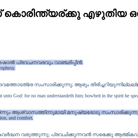
രിന്ത്യര്ക്കു എഴുതിയ ഒന
ശേഷാൽ പ്രവചനവരവും വാഞ്ഛിപ്പിൻ.
prophesy.
ോടത്രേ സംസാരിക്കുന്നു; ആരും തിരിച്ചറിയുന്നില്ലല്
 unto God: for no man understandeth him; howbeit in the spirit he spe
ന്നും ആശ്വാസത്തിന്നുമായി മനുഷ്യരോടു സംസാരിക്കുന്നു
tion, and comfort.
ധന വരുത്തുന്നു; പ്രവചിക്കുന്നവൻ സഭെക്കു ആത്മികവർദ