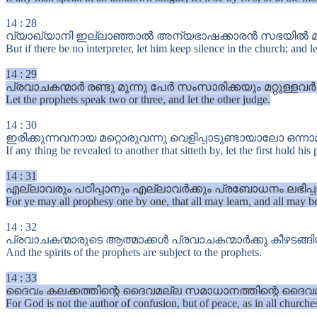
14
:
28
വ്യാഖ്യാനി ഇല്ലാഞ്ഞാൽ അന്യഭാഷക്കാരൻ സഭയിൽ മിണ്ട
But if there be no interpreter, let him keep silence in the church; and 
14
:
29
പ്രവാചകന്മാർ രണ്ടു മൂന്നു പേർ സംസാരിക്കയും മറ്റുള്ളവർ
Let the prophets speak two or three, and let the other judge.
14
:
30
ഇരിക്കുന്നവനായ മറ്റൊരുവന്നു വെളിപ്പാടുണ്ടായാലോ ഒന്നാമത
If any thing be revealed to another that sitteth by, let the first hold his
14
:
31
എല്ലാവരും പഠിപ്പാനും എല്ലാവർക്കും പ്രബോധനം ലഭിപ്
For ye may all prophesy one by one, that all may learn, and all may b
14
:
32
പ്രവാചകന്മാരുടെ ആത്മാക്കൾ പ്രവാചകന്മാർക്കു കീഴടങ്ങിയി
And the spirits of the prophets are subject to the prophets.
14
:
33
ദൈവം കലക്കത്തിന്റെ ദൈവമല്ല സമാധാനത്തിന്റെ ദൈവമ
For God is not the author of confusion, but of peace, as in all churches