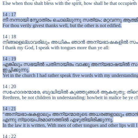
Else when thou shalt bless with the spirit, how shall he that occupie
14
:
17
നീ നന്നായി സ്തോത്രം ചൊല്ലുന്നു സത്യം; മറ്റവന്നു ആത്
For thou verily givest thanks well, but the other is not edified.
14
:
18
നിങ്ങളെല്ലാവരിലും അധികം ഞാൻ അന്യഭാഷകളിൽ സംസാരി
I thank my God, I speak with tongues more than ye all:
14
:
19
എങ്കിലും സഭയിൽ പതിനായിരം വാക്കു അന്യഭാഷയിൽ സംസാര
ഇച്ഛിക്കുന്നു.
Yet in the church I had rather speak five words with my understandin
14
:
20
സഹോദരന്മാരേ, ബുദ്ധിയിൽ കുഞ്ഞുങ്ങൾ ആകരുതു; തിന്മെക
Brethren, be not children in understanding: howbeit in malice be ye c
14
:
21
“അന്യഭാഷകളാലും അന്യന്മാരുടെ അധരങ്ങളാലും ഞാൻ ഈ ജ
എന്നു ന്യായപ്രമാണത്തിൽ എഴുതിയിരിക്കുന്നു.
In the law it is written, With men of other tongues and other lips will I
14
:
22