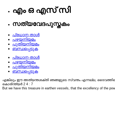
എം ഒ എസ് സി
സത്യവേദപുസ്തകം
പ്രധാന താൾ
പഴയനിയമം
പുതിയനിയമം
ബന്ധപ്പെടുക
പ്രധാന താൾ
പഴയനിയമം
പുതിയനിയമം
ബന്ധപ്പെടുക