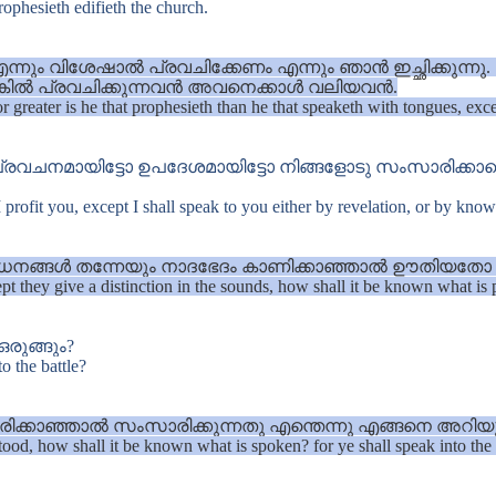
ophesieth edifieth the church.
ും വിശേഷാൽ പ്രവചിക്കേണം എന്നും ഞാൻ ഇച്ഛിക്കുന്ന
ലെങ്കിൽ പ്രവചിക്കുന്നവൻ അവനെക്കാൾ വലിയവൻ.
or greater is he that prophesieth than he that speaketh with tongues, exce
ാ പ്രവചനമായിട്ടോ ഉപദേശമായിട്ടോ നിങ്ങളോടു സംസാരി
profit you, except I shall speak to you either by revelation, or by kno
ാധനങ്ങൾ തന്നേയും നാദഭേദം കാണിക്കാഞ്ഞാൽ ഊതിയതോ മീ
pt they give a distinction in the sounds, how shall it be known what is
രുങ്ങും?
o the battle?
രിക്കാഞ്ഞാൽ സംസാരിക്കുന്നതു എന്തെന്നു എങ്ങനെ അറിയു
ood, how shall it be known what is spoken? for ye shall speak into the 