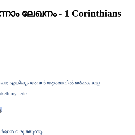
്നാം ലേഖനം
-
1 Corinthians
ലോ; എങ്കിലും അവൻ ആത്മാവിൽ മർമ്മങ്ങളെ
aketh mysteries.
.
്ധന വരുത്തുന്നു.