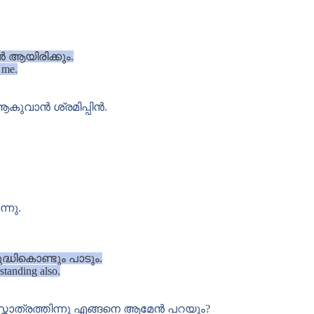
 ആയിരിക്കും.
o me.
കുവാൻ ശ്രമിപ്പിൻ.
്നു.
്ധികൊണ്ടും പാടും.
rstanding also.
്തോത്രത്തിന്നു എങ്ങനെ ആമേൻ പറയും?