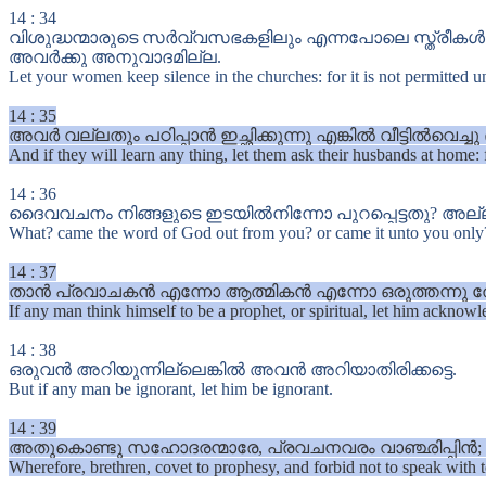
14
:
34
വിശുദ്ധന്മാരുടെ സർവ്വസഭകളിലും എന്നപോലെ സ്ത്രീകൾ 
അവർക്കു അനുവാദമില്ല.
Let your women keep silence in the churches: for it is not permitted 
14
:
35
അവർ വല്ലതും പഠിപ്പാൻ ഇച്ഛിക്കുന്നു എങ്കിൽ വീട്ടിൽവെച്
And if they will learn any thing, let them ask their husbands at home: 
14
:
36
ദൈവവചനം നിങ്ങളുടെ ഇടയിൽനിന്നോ പുറപ്പെട്ടതു? അല്ല,
What? came the word of God out from you? or came it unto you only
14
:
37
താൻ പ്രവാചകൻ എന്നോ ആത്മികൻ എന്നോ ഒരുത്തന്നു തേ
If any man think himself to be a prophet, or spiritual, let him acknow
14
:
38
ഒരുവൻ അറിയുന്നില്ലെങ്കിൽ അവൻ അറിയാതിരിക്കട്ടെ.
But if any man be ignorant, let him be ignorant.
14
:
39
അതുകൊണ്ടു സഹോദരന്മാരേ, പ്രവചനവരം വാഞ്ഛിപ്പിൻ; 
Wherefore, brethren, covet to prophesy, and forbid not to speak with 