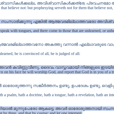
വാസികൾക്കല്ല, അവിശ്വാസികൾക്കത്രേ; പ്രവചനമോ അവ
 that believe not: but prophesying serveth not for them that believe not
സംസാരിക്കുന്നു എങ്കിൽ ആത്മവരമില്ലാത്തവരോ അവിശ്വാസ
 speak with tongues, and there come in those that are unlearned, or unbe
 ആത്മവരമില്ലാത്തവനോ അകത്തു വന്നാൽ എല്ലാവരുടെ വ
learned, he is convinced of all, he is judged of all:
അവൻ കവിണ്ണുവീണു, ദൈവം വാസ്തവമായി നിങ്ങളുടെ ഇടയിൽ ഉ
wn on his face he will worship God, and report that God is in you of a tr
ോരുത്തന്നു സങ്കീർത്തനം ഉണ്ടു, ഉപദേശം ഉണ്ടു, വെളിപ്പ
a psalm, hath a doctrine, hath a tongue, hath a revelation, hath an inte
ിയാൽ മൂന്നുപേരോ ആകട്ടെ; അവർ ഓരോരുത്തനായി സംസാരി
 by three, and that by course; and let one interpret.