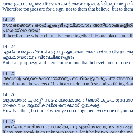
അതുകൊണ്ടു അന്യഭാഷകൾ അടയാളമായിരിക്കുന്നതു വിശ്
Wherefore tongues are for a sign, not to them that believe, but to them
14
:
23
സഭ ഒക്കെയും ഒരുമിച്ചുകൂടി എല്ലാവരും അന്യഭാഷകളിൽ 
പറകയില്ലയോ?
If therefore the whole church be come together into one place, and all
14
:
24
എല്ലാവരും പ്രവചിക്കുന്നു എങ്കിലോ അവിശ്വാസിയോ
എല്ലാവരാലും വിവേചിക്കപ്പെടും.
But if all prophesy, and there come in one that believeth not, or one un
14
:
25
അവന്റെ ഹൃദയരഹസ്യങ്ങളും വെളിപ്പെട്ടുവരും; അങ്ങനെ 
And thus are the secrets of his heart made manifest; and so falling do
14
:
26
ആകയാൽ എന്തു? സഹോദരന്മാരേ, നിങ്ങൾ കൂടിവരുമ്പോൾ ഓര
സകലവും ആത്മികവർദ്ധനെക്കായി ഉതകട്ടെ.
How is it then, brethren? when ye come together, every one of you hath 
14
:
27
അന്യഭാഷയിൽ സംസാരിക്കുന്നു എങ്കിൽ രണ്ടു പേരോ ഏറ
If any man speak in an unknown tongue, let it be by two, or at the most