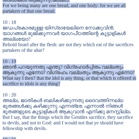
For we being many are one bread, and one body: for we are all
partakers of that one bread.
10
:
18
ജഡപ്രകാരമുള്ള യിസ്രായേലിനെ നോക്കുവിൻ;
യാഗങ്ങൾ ഭുജിക്കുന്നവർ യാഗപീഠത്തിന്റെ കൂട്ടാളികൾ
അല്ലയോ?
Behold Israel after the flesh: are not they which eat of the sacrifices
partakers of the altar?
10
:
19
ഞാൻ പറയുന്നതു എന്തു? വിഗ്രഹാർപ്പിതം വല്ലതും
ആകുന്നു എന്നോ? വിഗ്രഹം വല്ലതും ആകുന്നു എന്നോ?
What say I then? that the idol is any thing, or that which is offered in
sacrifice to idols is any thing?
10
:
20
അല്ല, ജാതികൾ ബലികഴിക്കുന്നതു ദൈവത്തിന്നല്ല
ഭൂതങ്ങൾക്കു കഴിക്കുന്നു എന്നത്രേ; എന്നാൽ നിങ്ങൾ
ഭൂതങ്ങളുടെ കൂട്ടാളികൾ ആകുവാൻ എനിക്കു മനസ്സില്ല.
But I say, that the things which the Gentiles sacrifice, they sacrifice
to devils, and not to God: and I would not that ye should have
fellowship with devils.