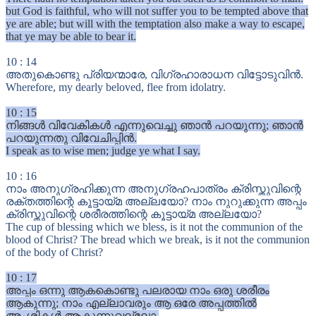
but God is faithful, who will not suffer you to be tempted above that
ye are able; but will with the temptation also make a way to escape,
that ye may be able to bear it.
10
:
14
അതുകൊണ്ടു പ്രിയന്മാരേ, വിഗ്രഹാരാധന വിട്ടോടുവിൻ.
Wherefore, my dearly beloved, flee from idolatry.
10
:
15
നിങ്ങൾ വിവേകികൾ എന്നുവെച്ചു ഞാൻ പറയുന്നു; ഞാൻ
പറയുന്നതു വിവേചിപ്പിൻ.
I speak as to wise men; judge ye what I say.
10
:
16
നാം അനുഗ്രഹിക്കുന്ന അനുഗ്രഹപാത്രം ക്രിസ്തുവിന്റെ
രക്തത്തിന്റെ കൂട്ടായ്മ അല്ലയോ? നാം നുറുക്കുന്ന അപ്പം
ക്രിസ്തുവിന്റെ ശരീരത്തിന്റെ കൂട്ടായ്മ അല്ലയോ?
The cup of blessing which we bless, is it not the communion of the
blood of Christ? The bread which we break, is it not the communion
of the body of Christ?
10
:
17
അപ്പം ഒന്നു ആകകൊണ്ടു പലരായ നാം ഒരു ശരീരം
ആകുന്നു; നാം എല്ലാവരും ആ ഒരേ അപ്പത്തിൽ
അംശികൾ ആകുന്നുവല്ലോ.