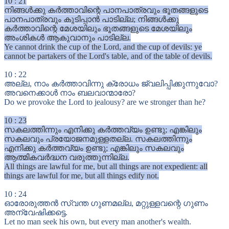
10
:
21
നിങ്ങൾക്കു കർത്താവിന്റെ പാനപാത്രവും ഭൂതങ്ങളുടെ
പാനപാത്രവും കുടിപ്പാൻ പാടില്ല; നിങ്ങൾക്കു
കർത്താവിന്റെ മേശയിലും ഭൂതങ്ങളുടെ മേശയിലും
അംശികൾ ആകുവാനും പാടില്ല.
Ye cannot drink the cup of the Lord, and the cup of devils: ye
cannot be partakers of the Lord's table, and of the table of devils.
10
:
22
അല്ല, നാം കർത്താവിന്നു ക്രോധം ജ്വലിപ്പിക്കുന്നുവോ?
അവനെക്കാൾ നാം ബലവാന്മാരോ?
Do we provoke the Lord to jealousy? are we stronger than he?
10
:
23
സകലത്തിന്നും എനിക്കു കർത്തവ്യം ഉണ്ടു; എങ്കിലും
സകലവും പ്രയോജനമുള്ളതല്ല. സകലത്തിന്നും
എനിക്കു കർത്തവ്യം ഉണ്ടു; എങ്കിലും സകലവും
ആത്മികവർദ്ധന വരുത്തുന്നില്ല.
All things are lawful for me, but all things are not expedient: all
things are lawful for me, but all things edify not.
10
:
24
ഓരോരുത്തൻ സ്വന്ത ഗുണമല്ല, മറ്റുള്ളവന്റെ ഗുണം
അന്വേഷിക്കട്ടെ.
Let no man seek his own, but every man another's wealth.