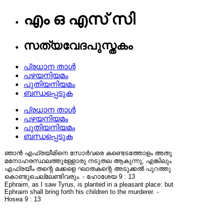
എം ഒ എസ് സി
സത്യവേദപുസ്തകം
പ്രധാന താൾ
പഴയനിയമം
പുതിയനിയമം
ബന്ധപ്പെടുക
പ്രധാന താൾ
പഴയനിയമം
പുതിയനിയമം
ബന്ധപ്പെടുക