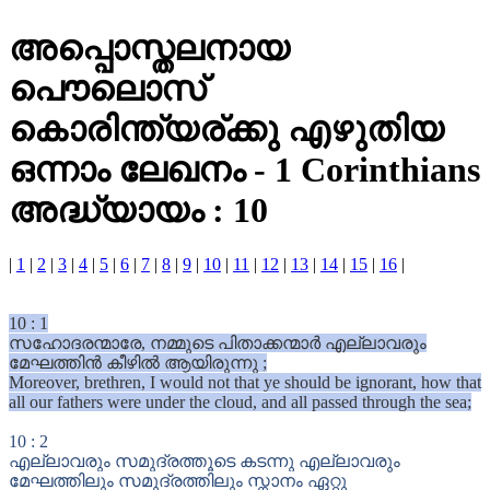
അപ്പൊസ്തലനായ
പൌലൊസ്
കൊരിന്ത്യര്ക്കു എഴുതിയ
ഒന്നാം ലേഖനം
-
1 Corinthians
അദ്ധ്യായം : 10
|
1
|
2
|
3
|
4
|
5
|
6
|
7
|
8
|
9
|
10
|
11
|
12
|
13
|
14
|
15
|
16
|
10
:
1
സഹോദരന്മാരേ, നമ്മുടെ പിതാക്കന്മാർ എല്ലാവരും
മേഘത്തിൻ കീഴിൽ ആയിരുന്നു ;
Moreover, brethren, I would not that ye should be ignorant, how that
all our fathers were under the cloud, and all passed through the sea;
10
:
2
എല്ലാവരും സമുദ്രത്തൂടെ കടന്നു എല്ലാവരും
മേഘത്തിലും സമുദ്രത്തിലും സ്നാനം ഏറ്റു