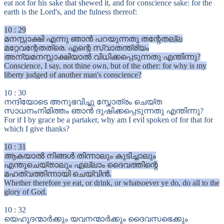
eat not for his sake that shewed it, and for conscience sake: for the
earth is the Lord's, and the fulness thereof:
10
:
29
മനസ്സാക്ഷി എന്നു ഞാൻ പറയുന്നതു തന്റേതല്ല
മറ്റേവന്റേതത്രെ. എന്റെ സ്വാതന്ത്ര്യം
അന്യമനസ്സാക്ഷിയാൽ വിധിക്കപ്പെടുന്നതു എന്തിന്നു?
Conscience, I say, not thine own, but of the other: for why is my
liberty judged of another man's conscience?
10
:
30
നന്ദിയോടെ അനുഭവിച്ചു സ്തോത്രം ചെയ്ത
സാധനംനിമിത്തം ഞാൻ ദുഷിക്കപ്പെടുന്നതു എന്തിന്നു?
For if I by grace be a partaker, why am I evil spoken of for that for
which I give thanks?
10
:
31
ആകയാൽ നിങ്ങൾ തിന്നാലും കുടിച്ചാലും
എന്തുചെയ്താലും എല്ലാം ദൈവത്തിന്റെ
മഹത്വത്തിന്നായി ചെയ്‍വിൻ.
Whether therefore ye eat, or drink, or whatsoever ye do, do all to the
glory of God.
10
:
32
യെഹൂദന്മാർക്കും യവനന്മാർക്കും ദൈവസഭെക്കും