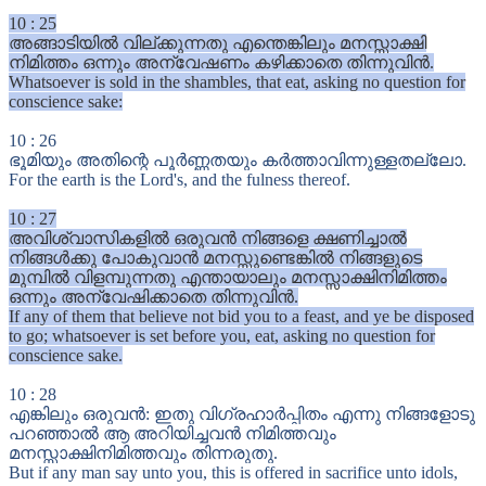
10
:
25
അങ്ങാടിയിൽ വില്ക്കുന്നതു എന്തെങ്കിലും മനസ്സാക്ഷി
നിമിത്തം ഒന്നും അന്വേഷണം കഴിക്കാതെ തിന്നുവിൻ.
Whatsoever is sold in the shambles, that eat, asking no question for
conscience sake:
10
:
26
ഭൂമിയും അതിന്റെ പൂർണ്ണതയും കർത്താവിന്നുള്ളതല്ലോ.
For the earth is the Lord's, and the fulness thereof.
10
:
27
അവിശ്വാസികളിൽ ഒരുവൻ നിങ്ങളെ ക്ഷണിച്ചാൽ
നിങ്ങൾക്കു പോകുവാൻ മനസ്സുണ്ടെങ്കിൽ നിങ്ങളുടെ
മുമ്പിൽ വിളമ്പുന്നതു എന്തായാലും മനസ്സാക്ഷിനിമിത്തം
ഒന്നും അന്വേഷിക്കാതെ തിന്നുവിൻ.
If any of them that believe not bid you to a feast, and ye be disposed
to go; whatsoever is set before you, eat, asking no question for
conscience sake.
10
:
28
എങ്കിലും ഒരുവൻ: ഇതു വിഗ്രഹാർപ്പിതം എന്നു നിങ്ങളോടു
പറഞ്ഞാൽ ആ അറിയിച്ചവൻ നിമിത്തവും
മനസ്സാക്ഷിനിമിത്തവും തിന്നരുതു.
But if any man say unto you, this is offered in sacrifice unto idols,