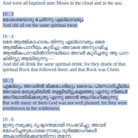
And were all baptized unto Moses in the cloud and in the sea;
10
:
3
മോശെയോടു ചേർന്നു എല്ലാവരും
And did all eat the same spiritual meat;
10
:
4
ഒരേ ആത്മികാഹാരം തിന്നു എല്ലാവരും ഒരേ
ആത്മീകപാനീയം കുടിച്ചു--അവരെ അനുഗമിച്ച
ആത്മീകപാറയിൽനിന്നല്ലോ അവർ കുടിച്ചതു; ആ പാറ
ക്രിസ്തു ആയിരുന്നു —
And did all drink the same spiritual drink: for they drank of that
spiritual Rock that followed them: and that Rock was Christ.
10
:
5
എങ്കിലും അവരിൽ മിക്കപേരിലും ദൈവം പ്രസാദിച്ചില്ല,
അവരെ മരുഭൂമിയിൽ തള്ളിയിട്ടുകളഞ്ഞു എന്നു നിങ്ങൾ
അറിയാതിരിക്കരുതു എന്നു ഞാൻ ആഗ്രഹിക്കുന്നു.
But with many of them God was not well pleased: for they were
overthrown in the wilderness.
10
:
6
ഇതു നമുക്കു ദൃഷ്ടാന്തമായി സംഭവിച്ചു; അവർ
മോഹിച്ചതുപോലെ നാമും ദുർമ്മോഹികൾ
ആകാതിരിക്കേണ്ടതിന്നു തന്നേ.