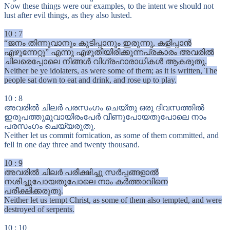
Now these things were our examples, to the intent we should not
lust after evil things, as they also lusted.
10
:
7
“ജനം തിന്നുവാനും കുടിപ്പാനും ഇരുന്നു, കളിപ്പാൻ
എഴുന്നേറ്റു” എന്നു എഴുതിയിരിക്കുന്നപ്രകാരം അവരിൽ
ചിലരെപ്പോലെ നിങ്ങൾ വിഗ്രഹാരാധികൾ ആകരുതു.
Neither be ye idolaters, as were some of them; as it is written, The
people sat down to eat and drink, and rose up to play.
10
:
8
അവരിൽ ചിലർ പരസംഗം ചെയ്തു ഒരു ദിവസത്തിൽ
ഇരുപത്തുമൂവായിരംപേർ വീണുപോയതുപോലെ നാം
പരസംഗം ചെയ്യരുതു.
Neither let us commit fornication, as some of them committed, and
fell in one day three and twenty thousand.
10
:
9
അവരിൽ ചിലർ പരീക്ഷിച്ചു സർപ്പങ്ങളാൽ
നശിച്ചുപോയതുപോലെ നാം കർത്താവിനെ
പരീക്ഷിക്കരുതു.
Neither let us tempt Christ, as some of them also tempted, and were
destroyed of serpents.
10
:
10