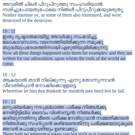
അവരിൽ ചിലർ പിറുപിറുത്തു സംഹാരിയാൽ
നശിച്ചുപോയതുപോലെ നിങ്ങൾ പിറുപിറുക്കയുമരുതു.
Neither murmur ye, as some of them also murmured, and were
destroyed of the destroyer.
10
:
11
ഇതു ദൃഷ്ടാന്തമായിട്ടു അവർക്കു സംഭവിച്ചു,
ലോകാവസാനം വന്നെത്തിയിരിക്കുന്ന നമുക്കു
ബുദ്ധ്യുപദേശത്തിന്നായി എഴുതിയുമിരിക്കുന്നു.
Now all these things happened unto them for examples: and they are
written for our admonition, upon whom the ends of the world are
come.
10
:
12
ആകയാൽ താൻ നില്ക്കുന്നു എന്നു തോന്നുന്നവൻ
വീഴാതിരിപ്പാൻ നോക്കിക്കൊള്ളട്ടെ.
Wherefore let him that thinketh he standeth take heed lest he fall.
10
:
13
മനുഷ്യർക്കു നടപ്പല്ലാത്ത പരീക്ഷ നിങ്ങൾക്കു
നേരിട്ടിട്ടില്ല; ദൈവം വിശ്വസ്തൻ; നിങ്ങൾക്കു
കഴിയുന്നതിന്നു മീതെ പരീക്ഷ നേരിടുവാൻ സമ്മതിക്കാതെ
നിങ്ങൾക്കു സഹിപ്പാൻ കഴിയേണ്ടതിന്നു പരീക്ഷയോടുകൂടെ
അവൻ പോക്കുവഴിയും ഉണ്ടാക്കും.
There hath no temptation taken you but such as is common to man: