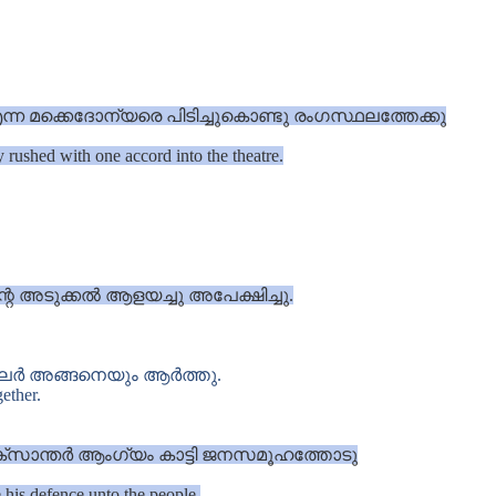
മക്കെദോന്യരെ പിടിച്ചുകൊണ്ടു രംഗസ്ഥലത്തേക്കു
 rushed with one accord into the theatre.
 അടുക്കൽ ആളയച്ചു അപേക്ഷിച്ചു.
ിലർ അങ്ങനെയും ആർത്തു.
ether.
അലക്സാന്തർ ആംഗ്യം കാട്ടി ജനസമൂഹത്തോടു
his defence unto the people.