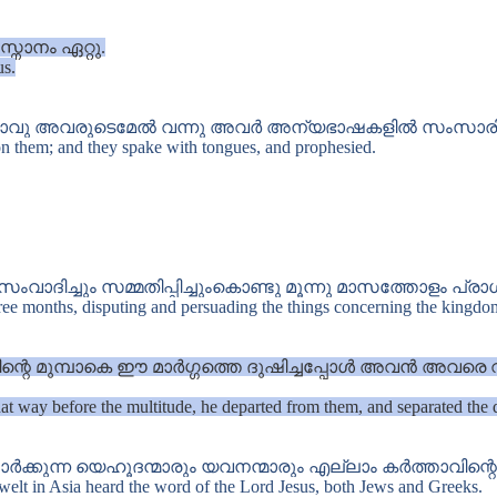
നാനം ഏറ്റു.
us.
ാവു അവരുടെമേൽ വന്നു അവർ അന്യഭാഷകളിൽ സംസാരിക്ക
 them; and they spake with tongues, and prophesied.
ാദിച്ചും സമ്മതിപ്പിച്ചുംകൊണ്ടു മൂന്നു മാസത്തോളം പ്രാഗ
hree months, disputing and persuading the things concerning the kingd
റെ മുമ്പാകെ ഈ മാർഗ്ഗത്തെ ദുഷിച്ചപ്പോൾ അവൻ അവരെ വിട്
at way before the multitude, he departed from them, and separated the di
കുന്ന യെഹൂദന്മാരും യവനന്മാരും എല്ലാം കർത്താവിന്റ
dwelt in Asia heard the word of the Lord Jesus, both Jews and Greeks.