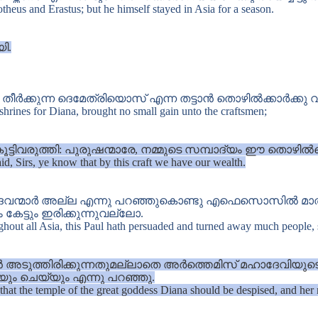
heus and Erastus; but he himself stayed in Asia for a season.
ി.
ീർക്കുന്ന ദെമേത്രിയൊസ് എന്ന തട്ടാൻ തൊഴിൽക്കാർക്കു വള
hrines for Diana, brought no small gain unto the craftsmen;
ിവരുത്തി: പുരുഷന്മാരേ, നമ്മുടെ സമ്പാദ്യം ഈ തൊഴിൽക
d, Sirs, ye know that by this craft we have our wealth.
്മാർ അല്ല എന്നു പറഞ്ഞുകൊണ്ടു എഫെസൊസിൽ മാത്രമ
 കേട്ടും ഇരിക്കുന്നുവല്ലോ.
ughout all Asia, this Paul hath persuaded and turned away much people,
ുത്തിരിക്കുന്നതുമല്ലാതെ അർത്തെമിസ് മഹാദേവിയുടെ 
കയും ചെയ്യും എന്നു പറഞ്ഞു.
also that the temple of the great goddess Diana should be despised, and 