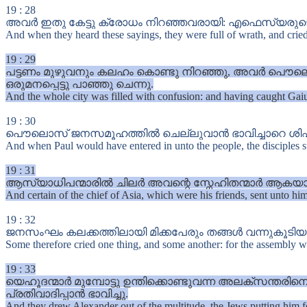
19
:
28
അവർ ഇതു കേട്ടു ക്രോധം നിറഞ്ഞവരായി: എഫെസ്യരുടെ
And when they heard these sayings, they were full of wrath, and cried
19
:
29
പട്ടണം മുഴുവനും കലഹം കൊണ്ടു നിറഞ്ഞു, അവർ പൌലൊസി
ഒരുമനപ്പെട്ടു പാഞ്ഞു ചെന്നു.
And the whole city was filled with confusion: and having caught Gaiu
19
:
30
പൌലൊസ് ജനസമൂഹത്തിൽ ചെല്ലുവാൻ ഭാവിച്ചാറെ ശിഷ്യ
And when Paul would have entered in unto the people, the disciples s
19
:
31
ആസ്യാധിപന്മാരിൽ ചിലർ അവന്റെ സ്നേഹിതന്മാർ ആകയാൽ
And certain of the chief of Asia, which were his friends, sent unto him
19
:
32
ജനസംഘം കലക്കത്തിലായി മിക്കപേരും തങ്ങൾ വന്നുകൂട
Some therefore cried one thing, and some another: for the assembly 
19
:
33
യെഹൂദന്മാർ മുമ്പോട്ടു ഉന്തിക്കൊണ്ടുവന്ന അലക്സന്തര
പ്രതിവാദിപ്പാൻ ഭാവിച്ചു.
And they drew Alexander out of the multitude, the Jews putting him