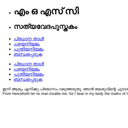
എം ഒ എസ് സി
സത്യവേദപുസ്തകം
പ്രധാന താൾ
പഴയനിയമം
പുതിയനിയമം
ബന്ധപ്പെടുക
പ്രധാന താൾ
പഴയനിയമം
പുതിയനിയമം
ബന്ധപ്പെടുക