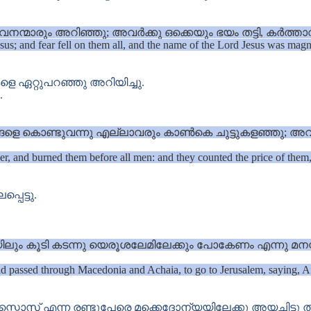
രും അറിഞ്ഞു; അവർക്കു ഒക്കെയും ഭയം തട്ടി, കർത്താവായ
us; and fear fell on them all, and the name of the Lord Jesus was magn
െ ഏറ്റുപറഞ്ഞു അറിയിച്ചു.
.
കങ്ങളെ കൊണ്ടുവന്നു എല്ലാവരും കാൺകെ ചുട്ടുകളഞ്ഞു; അ
, and burned them before all men: and they counted the price of them, a
പെട്ടു.
ും കൂടി കടന്നു യെരൂശലേമിലേക്കും പോകേണം എന്നു മനസ
ad passed through Macedonia and Achaia, to go to Jerusalem, saying, Af
ൊസ് എന്ന രണ്ടുപേരെ മക്കെദോന്യയിലേക്കു അയച്ചിട്ടു