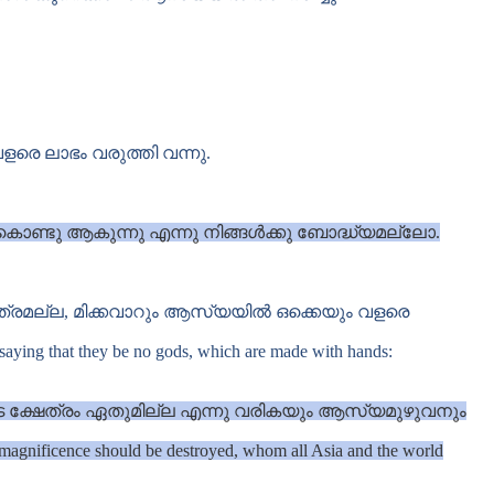
രെ ലാഭം വരുത്തി വന്നു.
ൊണ്ടു ആകുന്നു എന്നു നിങ്ങൾക്കു ബോദ്ധ്യമല്ലോ.
ല്ല, മിക്കവാറും ആസ്യയിൽ ഒക്കെയും വളരെ
 saying that they be no gods, which are made with hands:
ക്ഷേത്രം ഏതുമില്ല എന്നു വരികയും ആസ്യമുഴുവനും
her magnificence should be destroyed, whom all Asia and the world