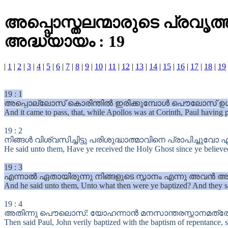
അപ്പൊസ്തലന്മാരുടെ പ്രവൃത
അദ്ധ്യായം : 19
|
1
|
2
|
3
|
4
|
5
|
6
|
7
|
8
|
9
|
10
|
11
|
12
|
13
|
14
|
15
|
16
|
17
|
18
|
19
19
:
1
അപ്പൊല്ലോസ് കൊരിന്തിൽ ഇരിക്കുമ്പോൾ പൌലോസ് ഉൾ
And it came to pass, that, while Apollos was at Corinth, Paul having 
19
:
2
നിങ്ങൾ വിശ്വസിച്ചിട്ടു പരിശുദ്ധാത്മാവിനെ പ്രാപിച്ചുവോ
He said unto them, Have ye received the Holy Ghost since ye believ
19
:
3
എന്നാൽ ഏതായിരുന്നു നിങ്ങളുടെ സ്നാനം എന്നു അവൻ അവര
And he said unto them, Unto what then were ye baptized? And they s
19
:
4
അതിന്നു പൌലൊസ്: യോഹന്നാൻ മനസാന്തരസ്നാനമത്രേ കഴി
Then said Paul, John verily baptized with the baptism of repentance, s