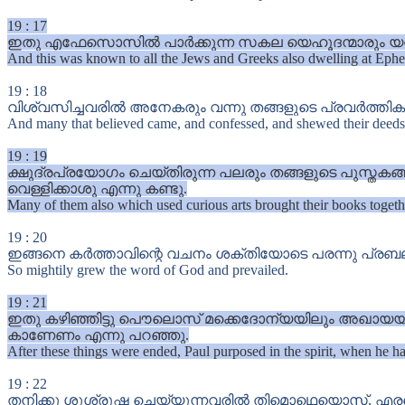
19
:
17
ഇതു എഫേസൊസിൽ പാർക്കുന്ന സകല യെഹൂദന്മാരും യവനന്മാ
And this was known to all the Jews and Greeks also dwelling at Ephes
19
:
18
വിശ്വസിച്ചവരിൽ അനേകരും വന്നു തങ്ങളുടെ പ്രവർത്തികള
And many that believed came, and confessed, and shewed their deeds
19
:
19
ക്ഷുദ്രപ്രയോഗം ചെയ്തിരുന്ന പലരും തങ്ങളുടെ പുസ്ത
വെള്ളിക്കാശു എന്നു കണ്ടു.
Many of them also which used curious arts brought their books together
19
:
20
ഇങ്ങനെ കർത്താവിന്റെ വചനം ശക്തിയോടെ പരന്നു പ്രബലപ്
So mightily grew the word of God and prevailed.
19
:
21
ഇതു കഴിഞ്ഞിട്ടു പൌലൊസ് മക്കെദോന്യയിലും അഖായയില
കാണേണം എന്നു പറഞ്ഞു.
After these things were ended, Paul purposed in the spirit, when he h
19
:
22
തനിക്കു ശുശ്രൂഷ ചെയ്യുന്നവരിൽ തിമൊഥെയൊസ്, എരസ്ത