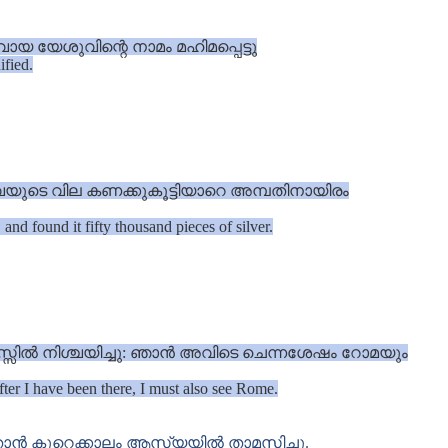
 യേശുവിന്റെ നാമം മഹിമപ്പെട്ടു
ified.
വയുടെ വില കണക്കുകൂട്ടിയാറെ അമ്പതിനായിരം
nd found it fifty thousand pieces of silver.
്സിൽ നിശ്ചയിച്ചു: ഞാൻ അവിടെ ചെന്നശേഷം റോമയും
ter I have been there, I must also see Rome.
 താൻ കുറെക്കാലം ആസ്യയിൽ താമസിച്ചു.