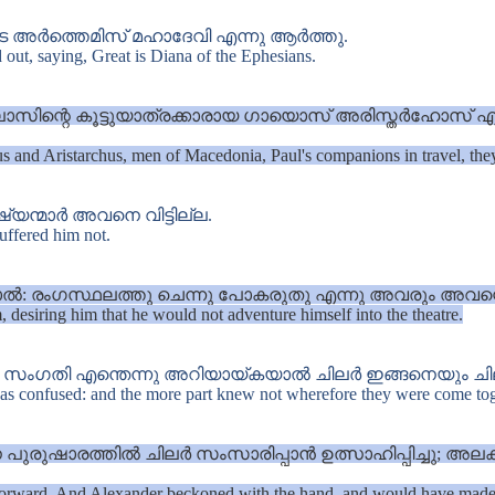
 അർത്തെമിസ് മഹാദേവി എന്നു ആർത്തു.
 out, saying, Great is Diana of the Ephesians.
ന്റെ കൂട്ടുയാത്രക്കാരായ ഗായൊസ് അരിസ്തർഹോസ് എന്ന 
s and Aristarchus, men of Macedonia, Paul's companions in travel, they
ന്മാർ അവനെ വിട്ടില്ല.
uffered him not.
: രംഗസ്ഥലത്തു ചെന്നു പോകരുതു എന്നു അവരും അവന്റെ
, desiring him that he would not adventure himself into the theatre.
ിയ സംഗതി എന്തെന്നു അറിയായ്കയാൽ ചിലർ ഇങ്ങനെയും ച
was confused: and the more part knew not wherefore they were come tog
ിനെ പുരുഷാരത്തിൽ ചിലർ സംസാരിപ്പാൻ ഉത്സാഹിപ്പിച്ചു; 
 forward. And Alexander beckoned with the hand, and would have made 