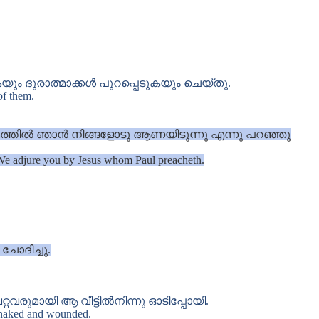
ും ദുരാത്മാക്കൾ പുറപ്പെടുകയും ചെയ്തു.
of them.
ാമത്തിൽ ഞാൻ നിങ്ങളോടു ആണയിടുന്നു എന്നു പറഞ്ഞു
, We adjure you by Jesus whom Paul preacheth.
ാദിച്ചു.
രുമായി ആ വീട്ടിൽനിന്നു ഓടിപ്പോയി.
e naked and wounded.