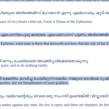
ുടെ അർത്തെമിസ് മഹാദേവി എന്നു എല്ലാവരും കൂടി രണ
ace of two hours cried out, Great is Diana of the Ephesians.
 എഫെസ്യപുരുഷന്മാരേ, എഫെസോസ് പട്ടണം അർത്തെമിസ് മ
phesus, what man is there that knoweth not how that the city of the E
്നും ചെയ്യാതെ അടങ്ങിപ്പാർക്കേണ്ടതാകുന്നു.
quiet, and to do nothing rashly.
്ഷേത്രം കവർച്ച ചെയ്യുന്നവരല്ല, നമ്മുടെ ദേവിയെ ദുഷിക
hurches, nor yet blasphemers of your goddess.
 വല്ലവന്റെയും നേരെ ഒരു സംഗതി ഉണ്ടെങ്കിൽ വിസ്താരദിവസങ
matter against any man, the law is open, and there are deputies: let th