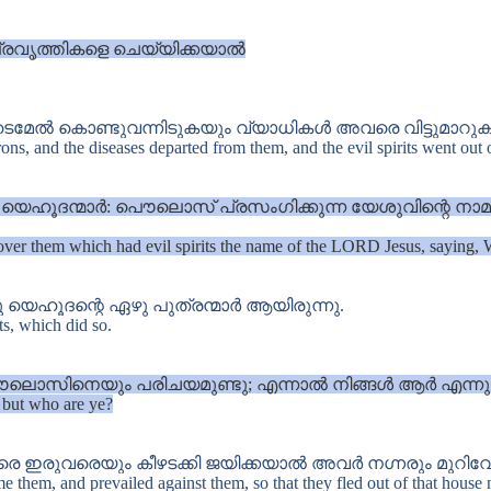
വൃത്തികളെ ചെയ്യിക്കയാൽ
െമേൽ കൊണ്ടുവന്നിടുകയും വ്യാധികൾ അവരെ വിട്ടുമാറുകയ
ns, and the diseases departed from them, and the evil spirits went out 
ില യെഹൂദന്മാർ: പൌലൊസ് പ്രസംഗിക്കുന്ന യേശുവിന്റെ ന
l over them which had evil spirits the name of the LORD Jesus, saying
െഹൂദന്റെ ഏഴു പുത്രന്മാർ ആയിരുന്നു.
ts, which did so.
ലൊസിനെയും പരിചയമുണ്ടു; എന്നാൽ നിങ്ങൾ ആർ എന്നു ചേ
; but who are ye?
ഇരുവരെയും കീഴടക്കി ജയിക്കയാൽ അവർ നഗ്നരും മുറിവേറ്റവ
e them, and prevailed against them, so that they fled out of that hous