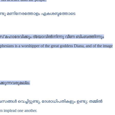
്ടു മണിനേരത്തോളം ഏകശബ്ദത്തോടെ
ഹാദേവിക്കും ദ്യോവിൽനിന്നു വീണ ബിംബത്തിന്നും
phesians is a worshipper of the great goddess Diana, and of the image
്കുന്നവരുമല്ല.
്ങൾ വെച്ചിട്ടുണ്ടു, ദേശാധിപതികളും ഉണ്ടു; തമ്മിൽ
em implead one another.