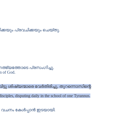
യും പ്രവചിക്കയും ചെയ്തു.
ത്ഭ്യത്തോടെ പ്രസംഗിച്ചു.
om of God.
ടു ശിഷ്യന്മാരെ വേർതിരിച്ചു, തുറന്നൊസിന്റെ
sciples, disputing daily in the school of one Tyrannus.
െ വചനം കേൾപ്പാൻ ഇടയായി.