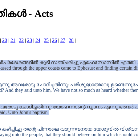
്തികൾ
-
Acts
|
20
|
21
|
22
|
23
|
24
|
25
|
26
|
27
|
28
|
പ്രദേശങ്ങളിൽ കൂടി സഞ്ചരിച്ചു എഫെസോസിൽ എത്തി ചി
passed through the upper coasts came to Ephesus: and finding certain dis
 എന്നു അവരോടു ചോദിച്ചതിന്നു: പരിശുദ്ധാത്മാവു ഉണ്ടെന്നു
ed? And they said unto him, We have not so much as heard whether the
ോടു ചോദിച്ചതിന്നു: യോഹന്നാന്റെ സ്നാനം എന്നു അവർ 
aid, Unto John's baptism.
പ്പിച്ചു തന്റെ പിന്നാലെ വരുന്നവനായ യേശുവിൽ വിശ്വസ
aying unto the people, that they should believe on him which should com