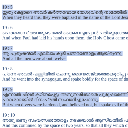
19
:
5
ഇതു കേട്ടാറെ അവർ കർത്താവായ യേശുവിന്റെ നാമത്തിൽ സ്
When they heard this, they were baptized in the name of the Lord Jes
19
:
6
പൌലൊസ് അവരുടെ മേൽ കൈവെച്ചപ്പോൾ പരിശുദ്ധാത്മ
And when Paul had laid his hands upon them, the Holy Ghost came on
19
:
7
ആ പുരുഷന്മാർ എല്ലാം കൂടി പന്ത്രണ്ടോളം ആയിരുന്നു.
And all the men were about twelve.
19
:
8
പിന്നെ അവൻ പള്ളിയിൽ ചെന്നു ദൈവരാജ്യത്തെക്കുറിച്ചു സംവ
And he went into the synagogue, and spake boldly for the space of t
19
:
9
എന്നാൽ ചിലർ കഠിനപ്പെട്ടു അനുസരിക്കാതെ പുരുഷാരത്തിന്
പാഠശാലയിൽ ദിനംപ്രതി സംവാദിച്ചുപോന്നു.
But when divers were hardened, and believed not, but spake evil of th
19
:
10
അതു രണ്ടു സംവത്സരത്തോളം നടക്കയാൽ ആസ്യയിൽ പാർക്
And this continued by the space of two years; so that all they which 