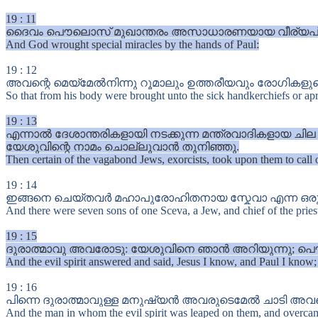
19
:
11
ദൈവം പൌലൊസ് മുഖാന്തരം അസാധാരണയായ വീര്യപ്ര
And God wrought special miracles by the hands of Paul:
19
:
12
അവന്റെ മെയ്മേൽനിന്നു റൂമാലും ഉത്തരീയവും രോഗികളുട
So that from his body were brought unto the sick handkerchiefs or apro
19
:
13
എന്നാൽ ദേശാന്തരികളായി നടക്കുന്ന മന്ത്രവാദികളായ ച
യേശുവിന്റെ നാമം ചൊല്ലുവാൻ തുനിഞ്ഞു.
Then certain of the vagabond Jews, exorcists, took upon them to cal
19
:
14
ഇങ്ങനെ ചെയ്തവർ മഹാപുരോഹിതനായ സ്കേവാ എന്ന ഒരു യ
And there were seven sons of one Sceva, a Jew, and chief of the pries
19
:
15
ദുരാത്മാവു അവരോടു: യേശുവിനെ ഞാൻ അറിയുന്നു; പൌ
And the evil spirit answered and said, Jesus I know, and Paul I know
19
:
16
പിന്നെ ദുരാത്മാവുള്ള മനുഷ്യൻ അവരുടെമേൽ ചാടി അവരെ 
And the man in whom the evil spirit was leaped on them, and overcam