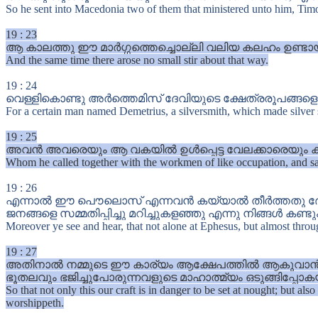
So he sent into Macedonia two of them that ministered unto him, Timot
19
:
23
ആ കാലത്തു ഈ മാർഗ്ഗത്തെച്ചൊല്ലി വലിയ കലഹം ഉണ്ടായ
And the same time there arose no small stir about that way.
19
:
24
വെള്ളികൊണ്ടു അർത്തെമിസ് ദേവിയുടെ ക്ഷേത്രരൂപങ്ങളെ ത
For a certain man named Demetrius, a silversmith, which made silver s
19
:
25
അവൻ അവരെയും ആ വകയിൽ ഉൾപ്പെട്ട വേലക്കാരെയും കൂട്ട
Whom he called together with the workmen of like occupation, and sai
19
:
26
എന്നാൽ ഈ പൌലൊസ് എന്നവൻ കയ്യാൽ തീർത്തതു ദേവന
ജനങ്ങളെ സമ്മതിപ്പിച്ചു മറിച്ചുകളഞ്ഞു എന്നു നിങ്ങൾ കണ്ടും
Moreover ye see and hear, that not alone at Ephesus, but almost thro
19
:
27
അതിനാൽ നമ്മുടെ ഈ കാര്യം ആക്ഷേപത്തിൽ ആകുവാൻ അട
ഭൂതലവും ഭജിച്ചുപോരുന്നവളുടെ മാഹാത്മ്യം ഒടുങ്ങിപ്പോ
So that not only this our craft is in danger to be set at nought; but 
worshippeth.