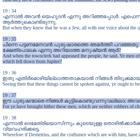
19
:
34
എന്നാൽ അവൻ യെഹൂദൻ എന്നു അറിഞ്ഞപ്പോൾ: എഫെസ്യര
ആർത്തുകൊണ്ടിരുന്നു.
But when they knew that he was a Jew, all with one voice about the sp
19
:
35
പിന്നെ പട്ടണമേനവൻ പുരുഷാരത്തെ അമർത്തി പറഞ്ഞതു:
ക്ഷേത്രപാലക എന്നു അറിയാത്ത മനുഷ്യൻ ആർ?
And when the townclerk had appeased the people, he said, Ye men of E
which fell down from Jupiter?
19
:
36
ഇതു എതിർമൊഴിയില്ലാത്തതാകയാൽ നിങ്ങൾ തിടുക്കമായി ഒന
Seeing then that these things cannot be spoken against, ye ought to be 
19
:
37
ഈ പുരുഷന്മാരെ നിങ്ങൾ കൂട്ടികൊണ്ടുവന്നുവല്ലോ; അവർ ക
For ye have brought hither these men, which are neither robbers of c
19
:
38
എന്നാൽ ദെമേത്രിയൊസിന്നും കൂടെയുള്ള തൊഴിൽക്കാർക്കും
വ്യവഹരിക്കട്ടെ.
Wherefore if Demetrius, and the craftsmen which are with him, have a 