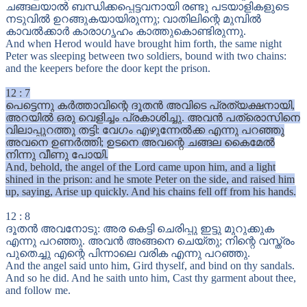
ചങ്ങലയാൽ ബന്ധിക്കപ്പെട്ടവനായി രണ്ടു പടയാളികളുടെ
നടുവിൽ ഉറങ്ങുകയായിരുന്നു; വാതിലിന്റെ മുമ്പിൽ
കാവൽക്കാർ കാരാഗൃഹം കാത്തുകൊണ്ടിരുന്നു.
And when Herod would have brought him forth, the same night
Peter was sleeping between two soldiers, bound with two chains:
and the keepers before the door kept the prison.
12
:
7
പെട്ടെന്നു കർത്താവിന്റെ ദൂതൻ അവിടെ പ്രത്യക്ഷനായി,
അറയിൽ ഒരു വെളിച്ചം പ്രകാശിച്ചു. അവൻ പത്രൊസിനെ
വിലാപ്പുറത്തു തട്ടി: വേഗം എഴുന്നേൽക്ക എന്നു പറഞ്ഞു
അവനെ ഉണർത്തി; ഉടനെ അവന്റെ ചങ്ങല കൈമേൽ
നിന്നു വീണു പോയി.
And, behold, the angel of the Lord came upon him, and a light
shined in the prison: and he smote Peter on the side, and raised him
up, saying, Arise up quickly. And his chains fell off from his hands.
12
:
8
ദൂതൻ അവനോടു: അര കെട്ടി ചെരിപ്പു ഇട്ടു മുറുക്കുക
എന്നു പറഞ്ഞു. അവൻ അങ്ങനെ ചെയ്തു; നിന്റെ വസ്ത്രം
പുതെച്ചു എന്റെ പിന്നാലെ വരിക എന്നു പറഞ്ഞു.
And the angel said unto him, Gird thyself, and bind on thy sandals.
And so he did. And he saith unto him, Cast thy garment about thee,
and follow me.