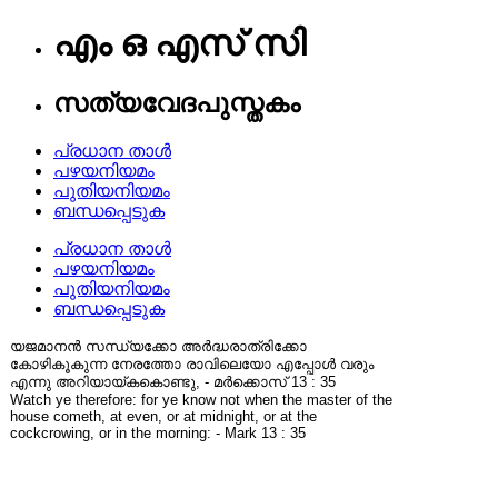
എം ഒ എസ് സി
സത്യവേദപുസ്തകം
പ്രധാന താൾ
പഴയനിയമം
പുതിയനിയമം
ബന്ധപ്പെടുക
പ്രധാന താൾ
പഴയനിയമം
പുതിയനിയമം
ബന്ധപ്പെടുക