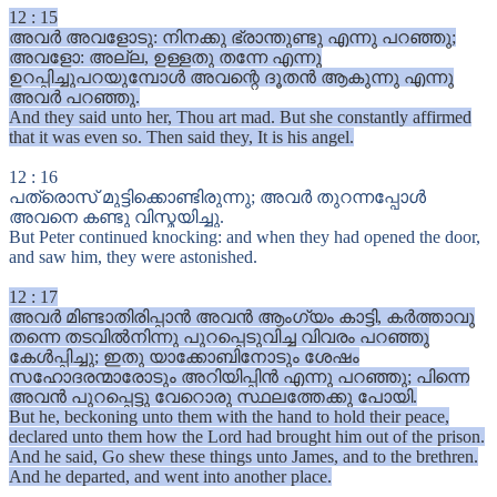
12
:
15
അവർ അവളോടു: നിനക്കു ഭ്രാന്തുണ്ടു എന്നു പറഞ്ഞു;
അവളോ: അല്ല, ഉള്ളതു തന്നേ എന്നു
ഉറപ്പിച്ചുപറയുമ്പോൾ അവന്റെ ദൂതൻ ആകുന്നു എന്നു
അവർ പറഞ്ഞു.
And they said unto her, Thou art mad. But she constantly affirmed
that it was even so. Then said they, It is his angel.
12
:
16
പത്രൊസ് മുട്ടിക്കൊണ്ടിരുന്നു; അവർ തുറന്നപ്പോൾ
അവനെ കണ്ടു വിസ്മയിച്ചു.
But Peter continued knocking: and when they had opened the door,
and saw him, they were astonished.
12
:
17
അവർ മിണ്ടാതിരിപ്പാൻ അവൻ ആംഗ്യം കാട്ടി, കർത്താവു
തന്നെ തടവിൽനിന്നു പുറപ്പെടുവിച്ച വിവരം പറഞ്ഞു
കേൾപ്പിച്ചു; ഇതു യാക്കോബിനോടും ശേഷം
സഹോദരന്മാരോടും അറിയിപ്പിൻ എന്നു പറഞ്ഞു; പിന്നെ
അവൻ പുറപ്പെട്ടു വേറൊരു സ്ഥലത്തേക്കു പോയി.
But he, beckoning unto them with the hand to hold their peace,
declared unto them how the Lord had brought him out of the prison.
And he said, Go shew these things unto James, and to the brethren.
And he departed, and went into another place.