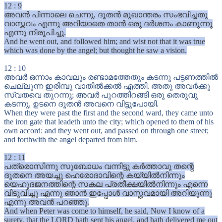
12
:
9
അവൻ പിന്നാലെ ചെന്നു, ദൂതൻ മുഖാന്തരം സംഭവിച്ചതു
വാസ്തവം എന്നു അറിയാതെ താൻ ഒരു ദർശനം കാണുന്നു
എന്നു നിരൂപിച്ചു.
And he went out, and followed him; and wist not that it was true
which was done by the angel; but thought he saw a vision.
12
:
10
അവർ ഒന്നാം കാവലും രണ്ടാമത്തേതും കടന്നു പട്ടണത്തിൽ
ചെല്ലുന്ന ഇരിമ്പു വാതിൽക്കൽ എത്തി. അതു അവർക്കു
സ്വതവെ തുറന്നു; അവർ പുറത്തിറങ്ങി ഒരു തെരുവു
കടന്നു, ഉടനെ ദൂതൻ അവനെ വിട്ടുപോയി.
When they were past the first and the second ward, they came unto
the iron gate that leadeth unto the city; which opened to them of his
own accord: and they went out, and passed on through one street;
and forthwith the angel departed from him.
12
:
11
പത്രൊസിന്നു സുബോധം വന്നിട്ടു കർത്താവു തന്റെ
ദൂതനെ അയച്ചു ഹെരോദാവിന്റെ കയ്യിൽനിന്നും
യെഹൂദജനത്തിന്റെ സകല പ്രതീക്ഷയിൽനിന്നും എന്നെ
വിടുവിച്ചു എന്നു ഞാൻ ഇപ്പോൾ വാസ്തവമായി അറിയുന്നു
എന്നു അവൻ പറഞ്ഞു.
And when Peter was come to himself, he said, Now I know of a
surety, that the LORD hath sent his angel, and hath delivered me out