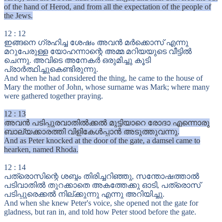
of the hand of Herod, and from all the expectation of the people of
the Jews.
12
:
12
ഇങ്ങനെ ഗ്രഹിച്ച ശേഷം അവൻ മർക്കൊസ് എന്നു
മറുപേരുള്ള യോഹന്നാന്റെ അമ്മ മറിയയുടെ വീട്ടിൽ
ചെന്നു. അവിടെ അനേകർ ഒരുമിച്ചു കൂടി
പ്രാർത്ഥിച്ചുകെണ്ടിരുന്നു.
And when he had considered the thing, he came to the house of
Mary the mother of John, whose surname was Mark; where many
were gathered together praying.
12
:
13
അവൻ പടിപ്പുരവാതിൽക്കൽ മുട്ടിയാറെ രോദാ എന്നൊരു
ബാല്യക്കാരത്തി വിളികേൾപ്പാൻ അടുത്തുവന്നു.
And as Peter knocked at the door of the gate, a damsel came to
hearken, named Rhoda.
12
:
14
പത്രൊസിന്റെ ശബ്ദം തിരിച്ചറിഞ്ഞു, സന്തോഷത്താൽ
പടിവാതിൽ തുറക്കാതെ അകത്തേക്കു ഓടി, പത്രൊസ്
പടിപ്പുരെക്കൽ നില്ക്കുന്നു എന്നു അറിയിച്ചു.
And when she knew Peter's voice, she opened not the gate for
gladness, but ran in, and told how Peter stood before the gate.