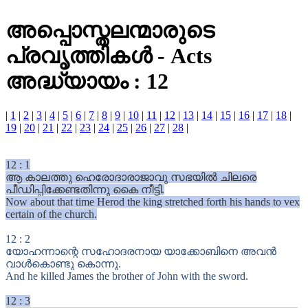
അപ്പൊസ്തലന്മാരുടെ
പ്രവൃത്തികൾ
-
Acts
അദ്ധ്യായം : 12
|
1
|
2
|
3
|
4
|
5
|
6
|
7
|
8
|
9
|
10
|
11
|
12
|
13
|
14
|
15
|
16
|
17
|
18
|
19
|
20
|
21
|
22
|
23
|
24
|
25
|
26
|
27
|
28
|
12
:
1
ആ കാലത്തു ഹെരോദാരാജാവു സഭയിൽ ചിലരെ
പീഡിപ്പിക്കേണ്ടതിന്നു കൈ നീട്ടി.
Now about that time Herod the king stretched forth his hands to vex
certain of the church.
12
:
2
യോഹന്നാന്റെ സഹോദരനായ യാക്കോബിനെ അവൻ
വാൾകൊണ്ടു കൊന്നു.
And he killed James the brother of John with the sword.
12
:
3