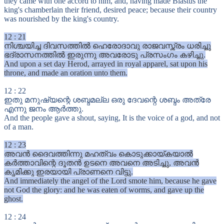
they came with one accord to him, and, having made Blastus the
king's chamberlain their friend, desired peace; because their country
was nourished by the king's country.
12
:
21
നിശ്ചയിച്ച ദിവസത്തിൽ ഹെരോദാവു രാജവസ്ത്രം ധരിച്ചു
ഭദ്രാസനത്തിൽ ഇരുന്നു അവരോടു പ്രസംഗം കഴിച്ചു.
And upon a set day Herod, arrayed in royal apparel, sat upon his
throne, and made an oration unto them.
12
:
22
ഇതു മനുഷ്യന്റെ ശബ്ദമല്ല ഒരു ദേവന്റെ ശബ്ദം അത്രേ
എന്നു ജനം ആർത്തു.
And the people gave a shout, saying, It is the voice of a god, and not
of a man.
12
:
23
അവൻ ദൈവത്തിന്നു മഹത്വം കൊടുക്കായ്കയാൽ
കർത്താവിന്റെ ദൂതൻ ഉടനെ അവനെ അടിച്ചു, അവൻ
കൃമിക്കു ഇരയായി പ്രാണനെ വിട്ടു.
And immediately the angel of the Lord smote him, because he gave
not God the glory: and he was eaten of worms, and gave up the
ghost.
12
:
24