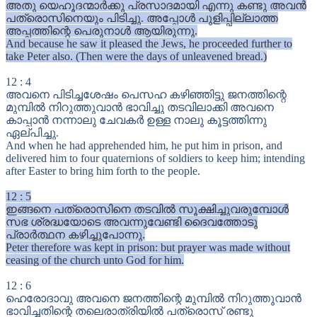
അതു യെഹൂദന്മാർക്കു പ്രസാദമായി എന്നു കണ്ടു അവൻ
പത്രൊസിനെയും പിടിച്ചു. അപ്പോൾ പുളിപ്പില്ലാത്ത
അപ്പത്തിന്റെ പെരുനാൾ ആയിരുന്നു.
And because he saw it pleased the Jews, he proceeded further to
take Peter also. (Then were the days of unleavened bread.)
12
:
4
അവനെ പിടിച്ചശേഷം പെസഹ കഴിഞ്ഞിട്ടു ജനത്തിന്റെ
മുമ്പിൽ നിറുത്തുവാൻ ഭാവിച്ചു തടവിലാക്കി അവനെ
കാപ്പാൻ നന്നാലു ചേവകർ ഉള്ള നാലു കൂട്ടത്തിന്നു
ഏല്പിച്ചു.
And when he had apprehended him, he put him in prison, and
delivered him to four quaternions of soldiers to keep him; intending
after Easter to bring him forth to the people.
12
:
5
ഇങ്ങനെ പത്രൊസിനെ തടവിൽ സൂക്ഷിച്ചുവരുമ്പോൾ
സഭ ശ്രദ്ധയോടെ അവന്നുവേണ്ടി ദൈവത്തോടു
പ്രാർത്ഥന കഴിച്ചുപോന്നു.
Peter therefore was kept in prison: but prayer was made without
ceasing of the church unto God for him.
12
:
6
ഹെരോദാവു അവനെ ജനത്തിന്റെ മുമ്പിൽ നിറുത്തുവാൻ
ഭാവിച്ചതിന്റെ തലെരാത്രിയിൽ പത്രൊസ് രണ്ടു