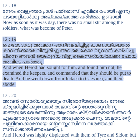
12
:
18
നേരം വെളുത്തപ്പോൾ പത്രൊസ് എവിടെ പോയി എന്നു
പടയാളികൾക്കു അല്പമല്ലാത്ത പരിഭ്രമം ഉണ്ടായി
Now as soon as it was day, there was no small stir among the
soldiers, what was become of Peter.
12
:
19
ഹെരോദാവു അവനെ അന്വേഷിച്ചിട്ടു കാണായ്കയാൽ
കാവൽക്കാരെ വിസ്തരിച്ചു അവരെ കൊല്ലുവാൻ കല്പിച്ചു;
പിന്നെ അവൻ യെഹൂദ്യ വിട്ടു കൈസര്യയിലേക്കു പോയി
അവിടെ പാർത്തു.
And when Herod had sought for him, and found him not, he
examined the keepers, and commanded that they should be put to
death. And he went down from Judaea to Caesarea, and there
abode.
12
:
20
അവൻ സോര്യരുടെയും സിദോന്യരുടെയും നേരെ
ക്രുദ്ധിച്ചിരിക്കുമ്പോൾ രാജാവിന്റെ ദേശത്തുനിന്നു
തങ്ങളുടെ ദേശത്തിന്നു ആഹാരം കിട്ടിവരികയാൽ അവർ
ഏകമനസ്സോടെ അവന്റെ അടുക്കൽ ചെന്നു, രാജാവിന്റെ
പള്ളിയറക്കാരനായ ബ്ളസ്തൊസിനെ വശത്താക്കി
സന്ധിക്കായി അപേക്ഷിച്ചു.
And Herod was highly displeased with them of Tyre and Sidon: but