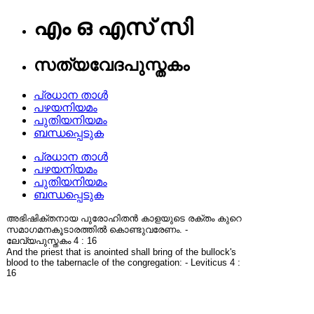
എം ഒ എസ് സി
സത്യവേദപുസ്തകം
പ്രധാന താൾ
പഴയനിയമം
പുതിയനിയമം
ബന്ധപ്പെടുക
പ്രധാന താൾ
പഴയനിയമം
പുതിയനിയമം
ബന്ധപ്പെടുക