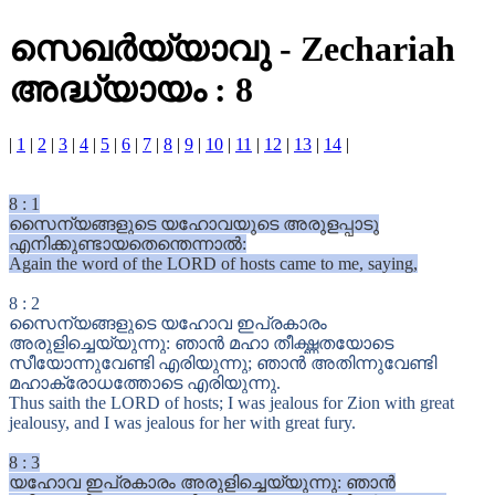
സെഖർയ്യാവു
-
Zechariah
അദ്ധ്യായം : 8
|
1
|
2
|
3
|
4
|
5
|
6
|
7
|
8
|
9
|
10
|
11
|
12
|
13
|
14
|
8
:
1
സൈന്യങ്ങളുടെ യഹോവയുടെ അരുളപ്പാടു
എനിക്കുണ്ടായതെന്തെന്നാൽ:
Again the word of the LORD of hosts came to me, saying,
8
:
2
സൈന്യങ്ങളുടെ യഹോവ ഇപ്രകാരം
അരുളിച്ചെയ്യുന്നു: ഞാൻ മഹാ തീക്ഷ്ണതയോടെ
സീയോന്നുവേണ്ടി എരിയുന്നു; ഞാൻ അതിന്നുവേണ്ടി
മഹാക്രോധത്തോടെ എരിയുന്നു.
Thus saith the LORD of hosts; I was jealous for Zion with great
jealousy, and I was jealous for her with great fury.
8
:
3
യഹോവ ഇപ്രകാരം അരുളിച്ചെയ്യുന്നു: ഞാൻ