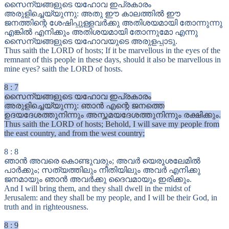
സൈന്യങ്ങളുടെ യഹോവ ഇപ്രകാരം
അരുളിച്ചെയ്യുന്നു: അതു ഈ കാലത്തിൽ ഈ
ജനത്തിന്റെ ശേഷിപ്പുള്ളവർക്കു അതിശയമായി തോന്നുന്നു
എങ്കിൽ എനിക്കും അതിശയമായി തോന്നുമോ എന്നു
സൈന്യങ്ങളുടെ യഹോവയുടെ അരുളപ്പാടു.
Thus saith the LORD of hosts; If it be marvellous in the eyes of the
remnant of this people in these days, should it also be marvellous in
mine eyes? saith the LORD of hosts.
8
:
7
സൈന്യങ്ങളുടെ യഹോവ ഇപ്രകാരം
അരുളിച്ചെയ്യുന്നു: ഞാൻ എന്റെ ജനത്തെ
ഉദയദേശത്തുനിന്നും അസ്തമയദേശത്തുനിന്നും രക്ഷിക്കും.
Thus saith the LORD of hosts; Behold, I will save my people from
the east country, and from the west country;
8
:
8
ഞാൻ അവരെ കൊണ്ടുവരും; അവർ യെരൂശലേമിൽ
പാർക്കും; സത്യത്തിലും നീതിയിലും അവർ എനിക്കു
ജനമായും ഞാൻ അവർക്കു ദൈവമായും ഇരിക്കും.
And I will bring them, and they shall dwell in the midst of
Jerusalem: and they shall be my people, and I will be their God, in
truth and in righteousness.
8
:
9