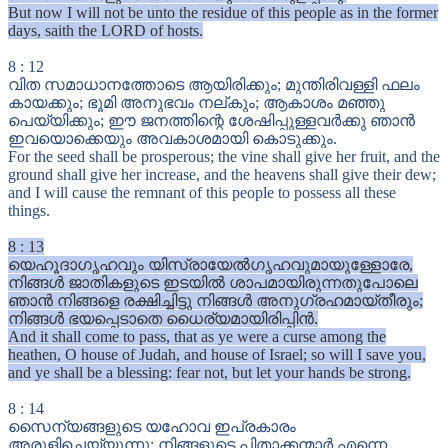
But now I will not be unto the residue of this people as in the former
days, saith the LORD of hosts.
8
:
12
വിത സമാധാനത്തോടെ ആയിരിക്കും; മുന്തിരിവള്ളി ഫലം
കായക്കും; ഭൂമി അനുഭവം നല്കും; ആകാശം മഞ്ഞു
പെയ്യിക്കും; ഈ ജനത്തിന്റെ ശേഷിപ്പുള്ളവർക്കു ഞാൻ
ഇവയൊക്കെയും അവകാശമായി കൊടുക്കും.
For the seed shall be prosperous; the vine shall give her fruit, and the
ground shall give her increase, and the heavens shall give their dew;
and I will cause the remnant of this people to possess all these
things.
8
:
13
യെഹൂദാഗൃഹവും യിസ്രായേൽഗൃഹവുമായുള്ളോരേ,
നിങ്ങൾ ജാതികളുടെ ഇടയിൽ ശാപമായിരുന്നതുപോലെ
ഞാൻ നിങ്ങളെ രക്ഷിച്ചിട്ടു നിങ്ങൾ അനുഗ്രഹമായ്തീരും;
നിങ്ങൾ ഭയപ്പെടാതെ ധൈര്യമായിരിപ്പിൻ.
And it shall come to pass, that as ye were a curse among the
heathen, O house of Judah, and house of Israel; so will I save you,
and ye shall be a blessing: fear not, but let your hands be strong.
8
:
14
സൈന്യങ്ങളുടെ യഹോവ ഇപ്രകാരം
അരുളിച്ചെയ്യുന്നു; നിങ്ങളുടെ പിതാക്കന്മാർ എന്നെ