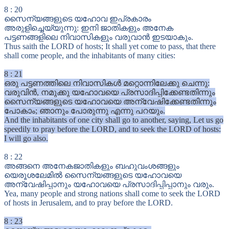
8
:
20
സൈന്യങ്ങളുടെ യഹോവ ഇപ്രകാരം
അരുളിച്ചെയ്യുന്നു: ഇനി ജാതികളും അനേക
പട്ടണങ്ങളിലെ നിവാസികളും വരുവാൻ ഇടയാകും.
Thus saith the LORD of hosts; It shall yet come to pass, that there
shall come people, and the inhabitants of many cities:
8
:
21
ഒരു പട്ടണത്തിലെ നിവാസികൾ മറ്റൊന്നിലേക്കു ചെന്നു:
വരുവിൻ, നമുക്കു യഹോവയെ പ്രസാദിപ്പിക്കേണ്ടതിന്നും
സൈന്യങ്ങളുടെ യഹോവയെ അന്വേഷിക്കേണ്ടതിന്നും
പോകാം; ഞാനും പോരുന്നു എന്നു പറയും.
And the inhabitants of one city shall go to another, saying, Let us go
speedily to pray before the LORD, and to seek the LORD of hosts:
I will go also.
8
:
22
അങ്ങനെ അനേകജാതികളും ബഹുവംശങ്ങളും
യെരൂശലേമിൽ സൈന്യങ്ങളുടെ യഹോവയെ
അന്വേഷിപ്പാനും യഹോവയെ പ്രസാദിപ്പിപ്പാനും വരും.
Yea, many people and strong nations shall come to seek the LORD
of hosts in Jerusalem, and to pray before the LORD.
8
:
23