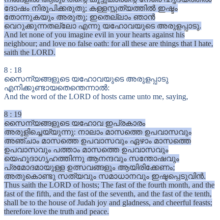
ദോഷം നിരൂപിക്കരുതു; കള്ളസ്സത്യത്തിൽ ഇഷ്ടം
തോന്നുകയും അരുതു; ഇതെല്ലാം ഞാൻ
വെറുക്കുന്നതല്ലോ എന്നു യഹോവയുടെ അരുളപ്പാടു.
And let none of you imagine evil in your hearts against his
neighbour; and love no false oath: for all these are things that I hate,
saith the LORD.
8
:
18
സൈന്യങ്ങളുടെ യഹോവയുടെ അരുളപ്പാടു
എനിക്കുണ്ടായതെന്തെന്നാൽ:
And the word of the LORD of hosts came unto me, saying,
8
:
19
സൈന്യങ്ങളുടെ യഹോവ ഇപ്രകാരം
അരുളിച്ചെയ്യുന്നു: നാലാം മാസത്തെ ഉപവാസവും
അഞ്ചാം മാസത്തെ ഉപവാസവും ഏഴാം മാസത്തെ
ഉപവാസവും പത്താം മാസത്തെ ഉപവാസവും
യെഹൂദാഗൃഹത്തിന്നു ആനന്ദവും സന്തോഷവും
പ്രമോദമായുള്ള ഉത്സവങ്ങളും ആയിരിക്കേണം;
അതുകൊണ്ടു സത്യവും സമാധാനവും ഇഷ്ടപ്പെടുവിൻ.
Thus saith the LORD of hosts; The fast of the fourth month, and the
fast of the fifth, and the fast of the seventh, and the fast of the tenth,
shall be to the house of Judah joy and gladness, and cheerful feasts;
therefore love the truth and peace.