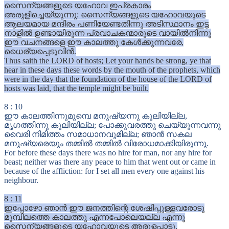
സൈന്യങ്ങളുടെ യഹോവ ഇപ്രകാരം
അരുളിച്ചെയ്യുന്നു: സൈന്യങ്ങളുടെ യഹോവയുടെ
ആലയമായ മന്ദിരം പണിയേണ്ടതിന്നു അടിസ്ഥാനം ഇട്ട
നാളിൽ ഉണ്ടായിരുന്ന പ്രവാചകന്മാരുടെ വായിൽനിന്നു
ഈ വചനങ്ങളെ ഈ കാലത്തു കേൾക്കുന്നവരേ,
ധൈര്യപ്പെടുവിൻ.
Thus saith the LORD of hosts; Let your hands be strong, ye that
hear in these days these words by the mouth of the prophets, which
were in the day that the foundation of the house of the LORD of
hosts was laid, that the temple might be built.
8
:
10
ഈ കാലത്തിന്നുമുമ്പെ മനുഷ്യന്നു കൂലിയില്ല,
മൃഗത്തിന്നു കൂലിയില്ല; പോക്കുവരത്തു ചെയ്യുന്നവന്നു
വൈരി നിമിത്തം സമാധാനവുമില്ല; ഞാൻ സകല
മനുഷ്യരെയും തമ്മിൽ തമ്മിൽ വിരോധമാക്കിയിരുന്നു.
For before these days there was no hire for man, nor any hire for
beast; neither was there any peace to him that went out or came in
because of the affliction: for I set all men every one against his
neighbour.
8
:
11
ഇപ്പോഴോ ഞാൻ ഈ ജനത്തിന്റെ ശേഷിപ്പുള്ളവരോടു
മുമ്പിലത്തെ കാലത്തു എന്നപോലെയല്ല എന്നു
സൈന്യങ്ങളുടെ യഹോവയുടെ അരുളപ്പാടു.