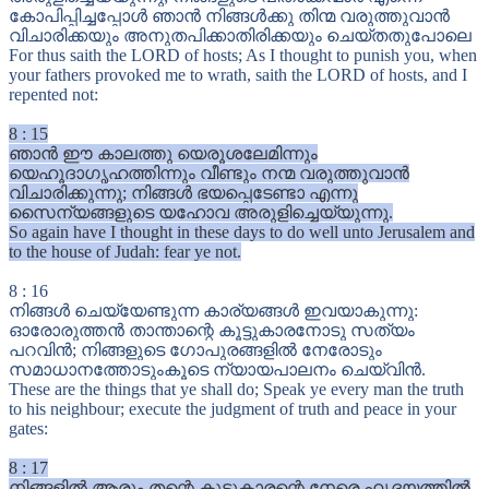
കോപിപ്പിച്ചപ്പോൾ ഞാൻ നിങ്ങൾക്കു തിന്മ വരുത്തുവാൻ
വിചാരിക്കയും അനുതപിക്കാതിരിക്കയും ചെയ്തതുപോലെ
For thus saith the LORD of hosts; As I thought to punish you, when
your fathers provoked me to wrath, saith the LORD of hosts, and I
repented not:
8
:
15
ഞാൻ ഈ കാലത്തു യെരൂശലേമിന്നും
യെഹൂദാഗൃഹത്തിന്നും വീണ്ടും നന്മ വരുത്തുവാൻ
വിചാരിക്കുന്നു; നിങ്ങൾ ഭയപ്പെടേണ്ടാ എന്നു
സൈന്യങ്ങളുടെ യഹോവ അരുളിച്ചെയ്യുന്നു.
So again have I thought in these days to do well unto Jerusalem and
to the house of Judah: fear ye not.
8
:
16
നിങ്ങൾ ചെയ്യേണ്ടുന്ന കാര്യങ്ങൾ ഇവയാകുന്നു:
ഓരോരുത്തൻ താന്താന്റെ കൂട്ടുകാരനോടു സത്യം
പറവിൻ; നിങ്ങളുടെ ഗോപുരങ്ങളിൽ നേരോടും
സമാധാനത്തോടുംകൂടെ ന്യായപാലനം ചെയ്‍വിൻ.
These are the things that ye shall do; Speak ye every man the truth
to his neighbour; execute the judgment of truth and peace in your
gates:
8
:
17
നിങ്ങളിൽ ആരും തന്റെ കൂട്ടുകാരന്റെ നേരെ ഹൃദയത്തിൽ