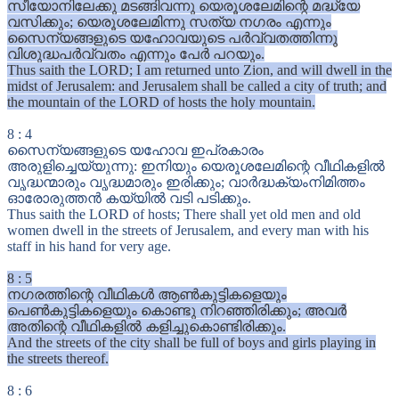
സീയോനിലേക്കു മടങ്ങിവന്നു യെരൂശലേമിന്റെ മദ്ധ്യേ
വസിക്കും; യെരൂശലേമിന്നു സത്യ നഗരം എന്നും
സൈന്യങ്ങളുടെ യഹോവയുടെ പർവ്വതത്തിന്നു
വിശുദ്ധപർവ്വതം എന്നും പേർ പറയും.
Thus saith the LORD; I am returned unto Zion, and will dwell in the
midst of Jerusalem: and Jerusalem shall be called a city of truth; and
the mountain of the LORD of hosts the holy mountain.
8
:
4
സൈന്യങ്ങളുടെ യഹോവ ഇപ്രകാരം
അരുളിച്ചെയ്യുന്നു: ഇനിയും യെരൂശലേമിന്റെ വീഥികളിൽ
വൃദ്ധന്മാരും വൃദ്ധമാരും ഇരിക്കും; വാർദ്ധക്യംനിമിത്തം
ഓരോരുത്തൻ കയ്യിൽ വടി പടിക്കും.
Thus saith the LORD of hosts; There shall yet old men and old
women dwell in the streets of Jerusalem, and every man with his
staff in his hand for very age.
8
:
5
നഗരത്തിന്റെ വീഥികൾ ആൺകുട്ടികളെയും
പെൺകുട്ടികളെയും കൊണ്ടു നിറഞ്ഞിരിക്കും; അവർ
അതിന്റെ വീഥികളിൽ കളിച്ചുകൊണ്ടിരിക്കും.
And the streets of the city shall be full of boys and girls playing in
the streets thereof.
8
:
6