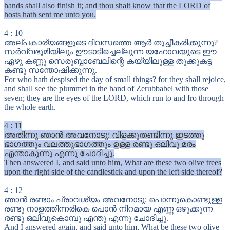
hands shall also finish it; and thou shalt know that the LORD of
hosts hath sent me unto you.
4
:
10
അല്പകാര്യങ്ങളുടെ ദിവസത്തെ ആർ തുച്ഛീകരിക്കുന്നു?
സർവ്വഭൂമിയിലും ഊടാടിച്ചെല്ലുന്ന യഹോവയുടെ ഈ
ഏഴു കണ്ണു സെരുബ്ബാബേലിന്റെ കയ്യിലുള്ള തുക്കുകട്ട
കണ്ടു സന്തോഷിക്കുന്നു.
For who hath despised the day of small things? for they shall rejoice,
and shall see the plummet in the hand of Zerubbabel with those
seven; they are the eyes of the LORD, which run to and fro through
the whole earth.
4
:
11
അതിന്നു ഞാൻ അവനോടു: വിളക്കുതണ്ടിന്നു ഇടത്തു
ഭാഗത്തും വലത്തുഭാഗത്തും ഉള്ള രണ്ടു ഒലിവു മരം
എന്താകുന്നു എന്നു ചോദിച്ചു.
Then answered I, and said unto him, What are these two olive trees
upon the right side of the candlestick and upon the left side thereof?
4
:
12
ഞാൻ രണ്ടാം പ്രാവശ്യം അവനോടു: പൊന്നുകൊണ്ടുള്ള
രണ്ടു നാളത്തിന്നരികെ പൊൻ നിറമായ എണ്ണ ഒഴുക്കുന്ന
രണ്ടു ഒലിവുകൊമ്പു എന്തു എന്നു ചോദിച്ചു.
And I answered again, and said unto him, What be these two olive