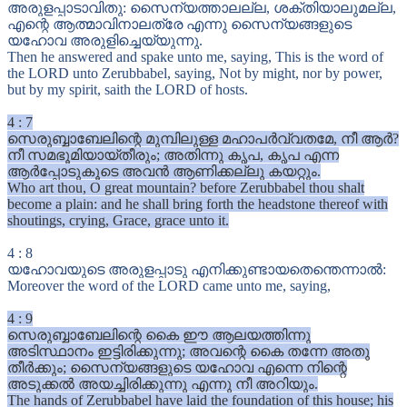
അരുളപ്പാടാവിതു: സൈന്യത്താലല്ല, ശക്തിയാലുമല്ല,
എന്റെ ആത്മാവിനാലത്രേ എന്നു സൈന്യങ്ങളുടെ
യഹോവ അരുളിച്ചെയ്യുന്നു.
Then he answered and spake unto me, saying, This is the word of
the LORD unto Zerubbabel, saying, Not by might, nor by power,
but by my spirit, saith the LORD of hosts.
4
:
7
സെരുബ്ബാബേലിന്റെ മുമ്പിലുള്ള മഹാപർവ്വതമേ, നീ ആർ?
നീ സമഭൂമിയായ്തീരും; അതിന്നു കൃപ, കൃപ എന്ന
ആർപ്പോടുകൂടെ അവൻ ആണിക്കല്ലു കയറ്റും.
Who art thou, O great mountain? before Zerubbabel thou shalt
become a plain: and he shall bring forth the headstone thereof with
shoutings, crying, Grace, grace unto it.
4
:
8
യഹോവയുടെ അരുളപ്പാടു എനിക്കുണ്ടായതെന്തെന്നാൽ:
Moreover the word of the LORD came unto me, saying,
4
:
9
സെരുബ്ബാബേലിന്റെ കൈ ഈ ആലയത്തിന്നു
അടിസ്ഥാനം ഇട്ടിരിക്കുന്നു; അവന്റെ കൈ തന്നേ അതു
തീർക്കും; സൈന്യങ്ങളുടെ യഹോവ എന്നെ നിന്റെ
അടുക്കൽ അയച്ചിരിക്കുന്നു എന്നു നീ അറിയും.
The hands of Zerubbabel have laid the foundation of this house; his