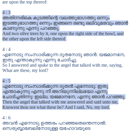
are upon the top thereof:
4
:
3
അതിന്നരികെ കുടത്തിന്റെ വലത്തുഭാഗത്തു ഒന്നും
ഇടത്തുഭാഗത്തു ഒന്നും ഇങ്ങനെ രണ്ടു ഒലിവുമരവും ഞാൻ
കാണുന്നു എന്നു പറഞ്ഞു.
And two olive trees by it, one upon the right side of the bowl, and
the other upon the left side thereof.
4
:
4
എന്നോടു സംസാരിക്കുന്ന ദൂതനോടു ഞാൻ: യജമാനനേ,
ഇതു എന്താകുന്നു എന്നു ചോദിച്ചു.
So I answered and spake to the angel that talked with me, saying,
What are these, my lord?
4
:
5
എന്നോടു സംസാരിക്കുന്ന ദൂതൻ എന്നോടു: ഇതു
എന്താകുന്നു എന്നു നീ അറിയുന്നില്ലയോ എന്നു
ചോദിച്ചതിന്നു: ഇല്ല, യജമാനനേ, എന്നു ഞാൻ പറഞ്ഞു.
Then the angel that talked with me answered and said unto me,
Knowest thou not what these be? And I said, No, my lord.
4
:
6
അവൻ എന്നോടു ഉത്തരം പറഞ്ഞതെന്തെന്നാൽ:
സെരുബ്ബാബേലിനോടുള്ള യഹോവയുടെ