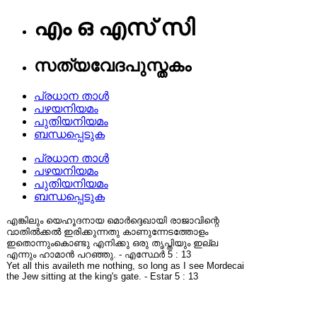
എം ഒ എസ് സി
സത്യവേദപുസ്തകം
പ്രധാന താൾ
പഴയനിയമം
പുതിയനിയമം
ബന്ധപ്പെടുക
പ്രധാന താൾ
പഴയനിയമം
പുതിയനിയമം
ബന്ധപ്പെടുക