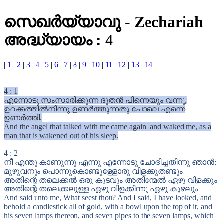
സെഖർയ്യാവു
-
Zechariah
അദ്ധ്യായം : 4
|
1
|
2
|
3
|
4
|
5
|
6
|
7
|
8
|
9
|
10
|
11
|
12
|
13
|
14
|
4
:
1
എന്നോടു സംസാരിക്കുന്ന ദൂതൻ പിന്നെയും വന്നു,
ഉറക്കത്തിൽനിന്നു ഉണർത്തുന്നതു പോലെ എന്നെ
ഉണർത്തി.
And the angel that talked with me came again, and waked me, as a
man that is wakened out of his sleep.
4
:
2
നീ എന്തു കാണുന്നു എന്നു എന്നോടു ചോദിച്ചതിന്നു ഞാൻ:
മുഴുവനും പൊന്നുകൊണ്ടുള്ളോരു വിളക്കുതണ്ടും
അതിന്റെ തലെക്കൽ ഒരു കുടവും അതിന്മേൽ ഏഴു വിളക്കും
അതിന്റെ തലെക്കലുള്ള ഏഴു വിളക്കിന്നു ഏഴു കുഴലും
And said unto me, What seest thou? And I said, I have looked, and
behold a candlestick all of gold, with a bowl upon the top of it, and
his seven lamps thereon, and seven pipes to the seven lamps, which