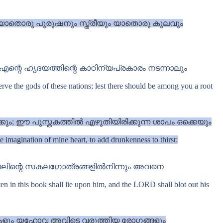
ള യാതൊരു പുരുഷനും സ്ത്രീയും യാതൊരു കുലവും
റെ ഹൃദയത്തിന്റെ കാഠിന്യപ്രകാരം നടന്നാലും
ve the gods of these nations; lest there should be among you a root
; ഈ പുസ്തകത്തിൽ എഴുതിയിരിക്കുന്ന ശാപം ഒക്കെയും
he imagination of mine heart, to add drunkenness to thirst:
േലിന്റെ സകലഗോത്രങ്ങളിൽനിന്നും അവനെ
en in this book shall lie upon him, and the LORD shall blot out his
ാധകളും യഹോവ അവിടെ വരുത്തിയ രോഗങ്ങളും