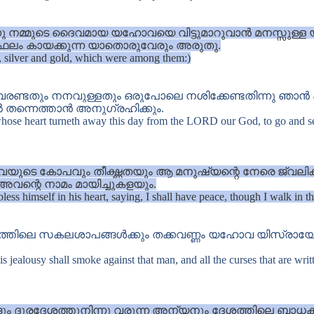
ന്നു നമ്മുടെ ദൈവമായ യഹോവയെ വിട്ടുമാറുവാൻ മനസ്സുള്
ള ഫലം കായക്കുന്ന യാതൊരുവേരും അരുതു.
e, silver and gold, which were among them:)
ടതും നനവുള്ളതും ഒരുപോലെ നശിക്കേണ്ടതിന്നു ഞാൻ എന്
ൽ തന്നെത്താൻ അനുഗ്രഹിക്കും.
hose heart turneth away this day from the LORD our God, to go and ser
െ കോപവും തീക്ഷ്ണതയും ആ മനുഷ്യന്റെ നേരെ ജ്വലിക്കും
ന്റെ നാമം മായിച്ചുകളയും.
less himself in his heart, saying, I shall have peace, though I walk in t
മത്തിലെ സകലശാപങ്ങൾക്കും തക്കവണ്ണം യഹോവ യിസ്രായ
ealousy shall smoke against that man, and all the curses that are writt
്കളും ദൂരദേശത്തുനിന്നു വരുന്ന അന്യനും ദേശത്തിലെ ബ