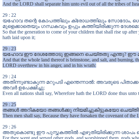
And the LORD shall separate him unto evil out of all the tribes of Israe
29
:
22
യഹോവ തന്റെ കോപത്തിലും ക്രോധത്തിലും സോദോം, ഗൊ
മുളെക്കാതെയും ഗന്ധകവും ഉപ്പും കത്തിയിരിക്കുന്ന ദേ
So that the generation to come of your children that shall rise up afte
hath laid upon it;
29
:
23
യഹോവ ഈ ദേശത്തോടു ഇങ്ങനെ ചെയ്തതു എന്തു? ഈ മഹാ
And that the whole land thereof is brimstone, and salt, and burning,
LORD overthrew in his anger, and in his wrath:
29
:
24
അതിന്നുണ്ടാകുന്ന മറുപടി എന്തെന്നാൽ: അവരുടെ പിതാക
അവർ ഉപേക്ഷിച്ചു;
Even all nations shall say, Wherefore hath the LORD done thus unto t
29
:
25
തങ്ങൾ അറികയോ തങ്ങൾക്കു നിയമിച്ചുകിട്ടുകയോ ചെയ്തി
Then men shall say, Because they have forsaken the covenant of the 
29
:
26
അതുകൊണ്ടു ഈ പുസ്തകത്തിൽ എഴുതിയിരിക്കുന്ന ശാപം ഒ
For they went and served other gods, and worshipped them, gods wh