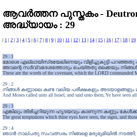
ആവർത്തന പുസ്തകം
-
Deutr
അദ്ധ്യായം : 29
|
1
|
2
|
3
|
4
|
5
|
6
|
7
|
8
|
9
|
10
|
11
|
12
|
13
|
14
|
15
|
16
|
17
|
18
|
19
29
:
1
മോശെ എല്ലായിസ്രയേലിനെയും വിളിച്ചുകൂട്ടി പറഞ്ഞ
അവന്റെ സർവ്വദേശത്തോടും ചെയ്തതു ഒക്കെയും നിങ്ങൾ
These are the words of the covenant, which the LORD commanded Mose
29
:
2
നിങ്ങൾ കണ്ണാലെ കണ്ട വലിയ പരീക്ഷകളും അടയാളങ്ങളും മ
And Moses called unto all Israel, and said unto them, Ye have seen all
29
:
3
എങ്കിലും തിരിച്ചറിയുന്ന ഹൃദയവും കാണുന്ന കണ്ണും കേൾക്
The great temptations which thine eyes have seen, the signs, and those
29
:
4
ഞാൻ നാല്പതു സംവത്സരം നിങ്ങളെ മരുഭൂമിയിൽ നടത്തി; നിങ്ങൾ 