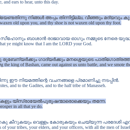
 and ears to hear, unto this day.
നു നിങ്ങൾ അപ്പം തിന്നിട്ടില്ല, വീഞ്ഞും മദ്യവും കുടിച്ച
t waxen old upon you, and thy shoe is not waxen old upon thy foot.
ോനും ബാശാൻ രാജാവായ ഓഗും നമ്മുടെ നേരെ യുദ്ധത്തിന്ന
: that ye might know that I am the LORD your God.
ചു രൂബേന്യർക്കും ഗാദ്യർക്കും മനശ്ശെയുടെ പാതിഗോത്രത
 the king of Bashan, came out against us unto battle, and we smote t
നു ഈ നിയമത്തിന്റെ വചനങ്ങളെ പ്രമാണിച്ചു നടപ്പിൻ.
ites, and to the Gadites, and to the half tribe of Manasseh.
മാണികളും യിസ്രായേൽപുരുഷന്മാരൊക്കെയും തന്നേ.
osper in all that ye do.
വിറകു കീറുകയും വെള്ളം കോരുകയും ചെയ്യുന്ന പരദേശി എന
f your tribes, your elders, and your officers, with all the men of Israel