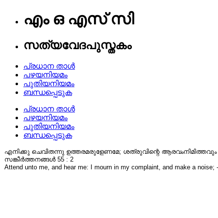
എം ഒ എസ് സി
സത്യവേദപുസ്തകം
പ്രധാന താൾ
പഴയനിയമം
പുതിയനിയമം
ബന്ധപ്പെടുക
പ്രധാന താൾ
പഴയനിയമം
പുതിയനിയമം
ബന്ധപ്പെടുക