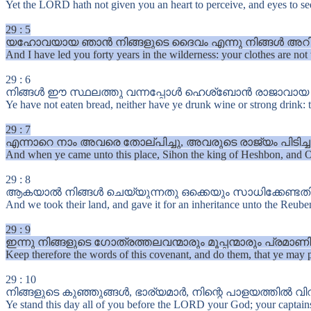
Yet the LORD hath not given you an heart to perceive, and eyes to see,
29
:
5
യഹോവയായ ഞാൻ നിങ്ങളുടെ ദൈവം എന്നു നിങ്ങൾ അറിയേണ്ടതിന്
And I have led you forty years in the wilderness: your clothes are no
29
:
6
നിങ്ങൾ ഈ സ്ഥലത്തു വന്നപ്പോൾ ഹെശ്ബോൻ രാജാവായ സീഹ
Ye have not eaten bread, neither have ye drunk wine or strong drink
29
:
7
എന്നാറെ നാം അവരെ തോല്പിച്ചു, അവരുടെ രാജ്യം പിടിച്
And when ye came unto this place, Sihon the king of Heshbon, and Og
29
:
8
ആകയാൽ നിങ്ങൾ ചെയ്യുന്നതു ഒക്കെയും സാധിക്കേണ്ടതിന്
And we took their land, and gave it for an inheritance unto the Reuben
29
:
9
ഇന്നു നിങ്ങളുടെ ഗോത്രത്തലവന്മാരും മൂപ്പന്മാരും പ്ര
Keep therefore the words of this covenant, and do them, that ye may pr
29
:
10
നിങ്ങളുടെ കുഞ്ഞുങ്ങൾ, ഭാര്യമാർ, നിന്റെ പാളയത്തിൽ 
Ye stand this day all of you before the LORD your God; your captains o