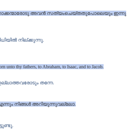
പിതാക്കന്മാരോടു അവൻ സത്യംചെയ്തതുപോലെയും ഇന്നു
യിൽ നില്ക്കുന്നു.
rn unto thy fathers, to Abraham, to Isaac, and to Jacob.
ല്ലാത്തവരോടും തന്നേ.
എന്നും നിങ്ങൾ അറിയുന്നുവല്ലോ.
ുണ്ടു.