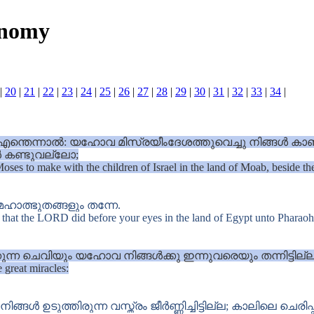
onomy
|
20
|
21
|
22
|
23
|
24
|
25
|
26
|
27
|
28
|
29
|
30
|
31
|
32
|
33
|
34
|
തു എന്തെന്നാൽ: യഹോവ മിസ്രയീംദേശത്തുവെച്ചു നിങ്ങ
 കണ്ടുവല്ലോ;
s to make with the children of Israel in the land of Moab, beside t
ഹാത്ഭുതങ്ങളും തന്നേ.
 that the LORD did before your eyes in the land of Egypt unto Pharaoh, a
കുന്ന ചെവിയും യഹോവ നിങ്ങൾക്കു ഇന്നുവരെയും തന്നിട്ടില്ല
 great miracles:
ഉടുത്തിരുന്ന വസ്ത്രം ജീർണ്ണിച്ചിട്ടില്ല; കാലിലെ ചെരിപ്പു