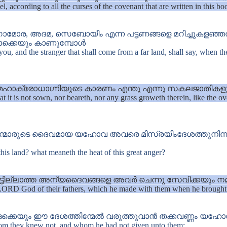
l, according to all the curses of the covenant that are written in this bo
മോര, അദമ, സെബോയീം എന്ന പട്ടണങ്ങളെ മറിച്ചുകളഞ്ഞ
ശമൊക്കെയും കാണുമ്പോൾ
r you, and the stranger that shall come from a far land, shall say, when
ക്രോധാഗ്നിയുടെ കാരണം എന്തു എന്നു സകലജാതികളും 
 that it is not sown, nor beareth, nor any grass groweth therein, like
്കന്മാരുടെ ദൈവമായ യഹോവ അവരെ മിസ്രയീംദേശത്തുനിന്നു
his land? what meaneth the heat of this great anger?
ട്ടില്ലാത്ത അന്യദൈവങ്ങളെ അവർ ചെന്നു സേവിക്കയും നമസ
LORD God of their fathers, which he made with them when he brought t
ക്കെയും ഈ ദേശത്തിന്മേൽ വരുത്തുവാൻ തക്കവണ്ണം യഹോവ
om they knew not, and whom he had not given unto them: