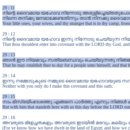
29
:
11
നിന്റെ ദൈവമായ യഹോവ നിന്നോടു അരുളിച്ചെയ്തതുപോല
നിന്നെ തനിക്കു ജനമാക്കേണ്ടതിന്നും താൻ നിനക്കു ദൈവമായി
Your little ones, your wives, and thy stranger that is in thy camp, fr
29
:
12
നിന്റെ ദൈവമായ യഹോവ ഇന്നു നിന്നോടു ചെയ്യുന്ന നിയമത
That thou shouldest enter into covenant with the LORD thy God, and
29
:
13
ഞാൻ ഈ നിയമവും സത്യബന്ധവും ചെയ്യുന്നതു നിങ്ങളോ
That he may establish thee to day for a people unto himself, and that 
29
:
14
ഇന്നു നമ്മോടുകൂടെ നമ്മുടെ ദൈവമായ യഹോവയുടെ സന്നിധ
Neither with you only do I make this covenant and this oath;
29
:
15
നാം മിസ്രയീംദേശത്തു എങ്ങനെ പാർത്തു എന്നും നിങ്ങൾ
But with him that standeth here with us this day before the LORD our 
29
:
16
അവരുടെ മ്ളേച്ഛതകളും അവരുടെ ഇടയിൽ മരവും കല്ലും വെള്
(For ye know how we have dwelt in the land of Egypt; and how we c