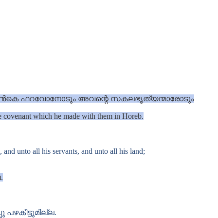
ൾ കാൺകെ ഫറവോനോടും അവന്റെ സകലഭൃത്യന്മാരോടും
he covenant which he made with them in Horeb.
nd unto all his servants, and unto all his land;
.
 പഴകീട്ടുമില്ല.