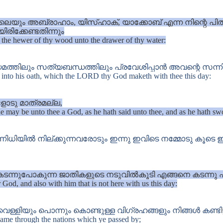
െയും അബ്രാഹാം, യിസ്ഹാക്, യാക്കോബ് എന്ന നിന്റെ 
രിക്കേണ്ടതിന്നും
om the hewer of thy wood unto the drawer of thy water:
്തിലും സത്യബന്ധത്തിലും പ്രവേശിപ്പാൻ അവന്റെ സന്നിധി
 into his oath, which the LORD thy God maketh with thee this day:
ടു മാത്രമല്ല,
he may be unto thee a God, as he hath said unto thee, and as he hath swo
ിയിൽ നില്ക്കുന്നവരോടും ഇന്നു ഇവിടെ നമ്മോടു കൂടെ ഇ
 കടന്നുപോകുന്ന ജാതികളുടെ നടുവിൽകൂടി എങ്ങനെ കടന്നു 
God, and also with him that is not here with us this day:
ളിയും പൊന്നും കൊണ്ടുള്ള വിഗ്രഹങ്ങളും നിങ്ങൾ കണ്ടിട്ട
ame through the nations which ye passed by;