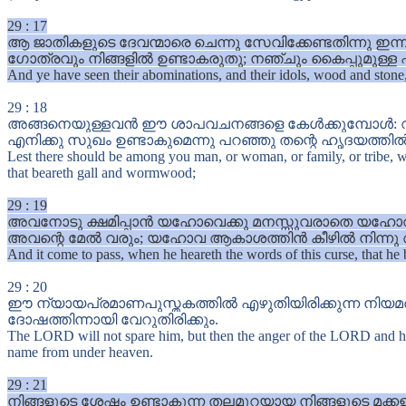
29
:
17
ആ ജാതികളുടെ ദേവന്മാരെ ചെന്നു സേവിക്കേണ്ടതിന്നു ഇ
ഗോത്രവും നിങ്ങളിൽ ഉണ്ടാകരുതു; നഞ്ചും കൈപ്പുമുള്
And ye have seen their abominations, and their idols, wood and ston
29
:
18
അങ്ങനെയുള്ളവൻ ഈ ശാപവചനങ്ങളെ കേൾക്കുമ്പോൾ: വരണ്
എനിക്കു സുഖം ഉണ്ടാകുമെന്നു പറഞ്ഞു തന്റെ ഹൃദയത്തി
Lest there should be among you man, or woman, or family, or tribe, w
that beareth gall and wormwood;
29
:
19
അവനോടു ക്ഷമിപ്പാൻ യഹോവെക്കു മനസ്സുവരാതെ യഹോവയുട
അവന്റെ മേൽ വരും; യഹോവ ആകാശത്തിൻ കീഴിൽ നിന്നു അവ
And it come to pass, when he heareth the words of this curse, that he b
29
:
20
ഈ ന്യായപ്രമാണപുസ്തകത്തിൽ എഴുതിയിരിക്കുന്ന നിയ
ദോഷത്തിന്നായി വേറുതിരിക്കും.
The LORD will not spare him, but then the anger of the LORD and his j
name from under heaven.
29
:
21
നിങ്ങളുടെ ശേഷം ഉണ്ടാകുന്ന തലമുറയായ നിങ്ങളുടെ മക