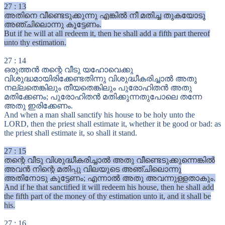
27
:
13
അതിനെ വീണ്ടെടുക്കുന്നു എങ്കിൽ നീ മതിച്ച തുകയോടു
അഞ്ചിലൊന്നു കൂട്ടേണം.
But if he will at all redeem it, then he shall add a fifth part thereof
unto thy estimation.
27
:
14
ഒരുത്തൻ തന്റെ വീടു യഹോവെക്കു
വിശുദ്ധമായിരിക്കേണ്ടതിന്നു വിശുദ്ധീകരിച്ചാൽ അതു
നല്ലതെങ്കിലും തീയതെങ്കിലും പുരോഹിതൻ അതു
മതിക്കേണം; പുരോഹിതൻ മതിക്കുന്നതുപോലെ തന്നേ
അതു ഇരിക്കേണം.
And when a man shall sanctify his house to be holy unto the
LORD, then the priest shall estimate it, whether it be good or bad: as
the priest shall estimate it, so shall it stand.
27
:
15
തന്റെ വീടു വിശുദ്ധീകരിച്ചാൽ അതു വീണ്ടെടുക്കുന്നെങ്കിൽ
അവൻ നിന്റെ മതിപ്പു വിലയുടെ അഞ്ചിലൊന്നു
അതിനോടു കൂട്ടേണം; എന്നാൽ അതു അവന്നുള്ളതാകും.
And if he that sanctified it will redeem his house, then he shall add
the fifth part of the money of thy estimation unto it, and it shall be
his.
27
:
16