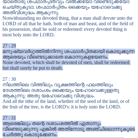
യാതൊരു ശപഥാർപ്പിതവും വിൽക്കയോ വീണ്ടെടുക്കയോ
ചെയ്തുകൂടാ; ശപഥാർപ്പിതം ഒക്കെയും യഹോവെക്കു
അതിവിശുദ്ധം ആകുന്നു.
Notwithstanding no devoted thing, that a man shall devote unto the
LORD of all that he hath, both of man and beast, and of the field of
his possession, shall be sold or redeemed: every devoted thing is
most holy unto the LORD.
27
:
29
മനുഷ്യവർഗ്ഗത്തിൽനിന്നു ശപഥാർപ്പിതമായി കൊടുക്കുന്ന
ആരെയും വീണ്ടെടുക്കാതെ കൊന്നുകളയേണം.
None devoted, which shall be devoted of men, shall be redeemed;
but shall surely be put to death.
27
:
30
നിലത്തിലെ വിത്തിലും വൃക്ഷത്തിന്റെ ഫലത്തിലും
ദേശത്തിലെ ദശാംശം ഒക്കെയും യഹോവെക്കുള്ളതു
ആകുന്നു; അതു യഹോവെക്കു വിശുദ്ധം.
And all the tithe of the land, whether of the seed of the land, or of
the fruit of the tree, is the LORD's: it is holy unto the LORD.
27
:
31
ആരെങ്കിലും തന്റെ ദശാംശത്തിൽ ഏതാനും
വീണ്ടെടുക്കുന്നു എങ്കിൽ അതിനോടു അഞ്ചിലൊന്നുകൂടെ
ചേർത്തു കൊടുക്കേണം.