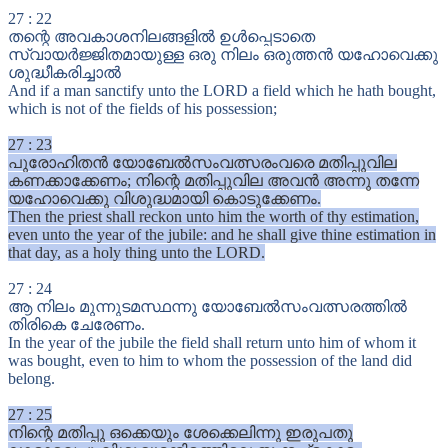
27
:
22
തന്റെ അവകാശനിലങ്ങളിൽ ഉൾപ്പെടാതെ
സ്വായർജ്ജിതമായുള്ള ഒരു നിലം ഒരുത്തൻ യഹോവെക്കു
ശുദ്ധീകരിച്ചാൽ
And if a man sanctify unto the LORD a field which he hath bought,
which is not of the fields of his possession;
27
:
23
പുരോഹിതൻ യോബേൽസംവത്സരംവരെ മതിപ്പുവില
കണക്കാക്കേണം; നിന്റെ മതിപ്പുവില അവൻ അന്നു തന്നേ
യഹോവെക്കു വിശുദ്ധമായി കൊടുക്കേണം.
Then the priest shall reckon unto him the worth of thy estimation,
even unto the year of the jubile: and he shall give thine estimation in
that day, as a holy thing unto the LORD.
27
:
24
ആ നിലം മുന്നുടമസ്ഥന്നു യോബേൽസംവത്സരത്തിൽ
തിരികെ ചേരേണം.
In the year of the jubile the field shall return unto him of whom it
was bought, even to him to whom the possession of the land did
belong.
27
:
25
നിന്റെ മതിപ്പു ഒക്കെയും ശേക്കെലിന്നു ഇരുപതു