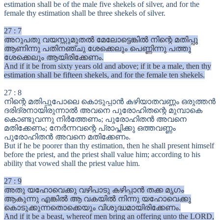
estimation shall be of the male five shekels of silver, and for the
female thy estimation shall be three shekels of silver.
27
:
7
അറുപതു വയസ്സുമുതൽ മേലോട്ടെങ്കിൽ നിന്റെ മതിപ്പു
ആണിന്നു പതിനഞ്ചു ശേക്കെലും പെണ്ണിന്നു പത്തു
ശേക്കെലും ആയിരിക്കേണം.
And if it be from sixty years old and above; if it be a male, then thy
estimation shall be fifteen shekels, and for the female ten shekels.
27
:
8
നിന്റെ മതിപ്പുപോലെ കൊടുപ്പാൻ കഴിയാതവണ്ണം ഒരുത്തൻ
ദരിദ്രനായിരുന്നാൽ അവനെ പുരോഹിതന്റെ മുമ്പാകെ
കൊണ്ടുവന്നു നിർത്തേണം; പുരോഹിതൻ അവനെ
മതിക്കേണം; നേർന്നവന്റെ പ്രാപ്തിക്കു ഒത്തവണ്ണം
പുരോഹിതൻ അവനെ മതിക്കേണം.
But if he be poorer than thy estimation, then he shall present himself
before the priest, and the priest shall value him; according to his
ability that vowed shall the priest value him.
27
:
9
അതു യഹോവെക്കു വഴിപാടു കഴിപ്പാൻ തക്ക മൃഗം
ആകുന്നു എങ്കിൽ ആ വകയിൽ നിന്നു യഹോവെക്കു
കൊടുക്കുന്നതൊക്കെയും വിശുദ്ധമായിരിക്കേണം.
And if it be a beast, whereof men bring an offering unto the LORD,