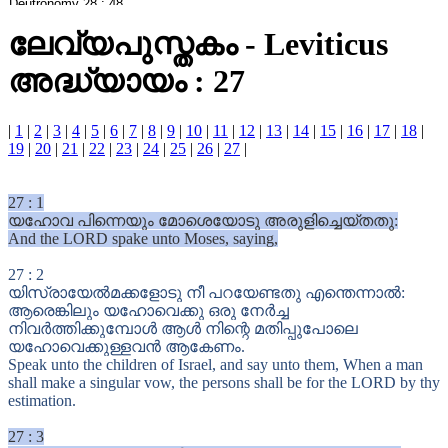
ലേവ്യപുസ്തകം
-
Leviticus
അദ്ധ്യായം : 27
|
1
|
2
|
3
|
4
|
5
|
6
|
7
|
8
|
9
|
10
|
11
|
12
|
13
|
14
|
15
|
16
|
17
|
18
|
19
|
20
|
21
|
22
|
23
|
24
|
25
|
26
|
27
|
27
:
1
യഹോവ പിന്നെയും മോശെയോടു അരുളിച്ചെയ്തതു:
And the LORD spake unto Moses, saying,
27
:
2
യിസ്രായേൽമക്കളോടു നീ പറയേണ്ടതു എന്തെന്നാൽ:
ആരെങ്കിലും യഹോവെക്കു ഒരു നേർച്ച
നിവർത്തിക്കുമ്പോൾ ആൾ നിന്റെ മതിപ്പുപോലെ
യഹോവെക്കുള്ളവൻ ആകേണം.
Speak unto the children of Israel, and say unto them, When a man
shall make a singular vow, the persons shall be for the LORD by thy
estimation.
27
:
3