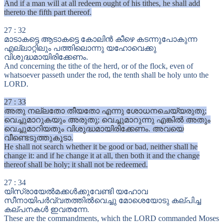
And if a man will at all redeem ought of his tithes, he shall add
thereto the fifth part thereof.
27
:
32
മാടാകട്ടെ ആടാകട്ടെ കോലിൻ കീഴെ കടന്നുപോകുന്ന
എല്ലാറ്റിലും പത്തിലൊന്നു യഹോവെക്കു
വിശുദ്ധമായിരിക്കേണം.
And concerning the tithe of the herd, or of the flock, even of
whatsoever passeth under the rod, the tenth shall be holy unto the
LORD.
27
:
33
അതു നല്ലതോ തീയതോ എന്നു ശോധനചെയ്യരുതു;
വെച്ചുമാറുകയും അരുതു; വെച്ചുമാറുന്നു എങ്കിൽ അതും
വെച്ചുമാറിയതും വിശുദ്ധമായിരിക്കേണം. അവയെ
വീണ്ടെടുത്തുകൂടാ.
He shall not search whether it be good or bad, neither shall he
change it: and if he change it at all, then both it and the change
thereof shall be holy; it shall not be redeemed.
27
:
34
യിസ്രായേൽമക്കൾക്കുവേണ്ടി യഹോവ
സീനായിപർവ്വതത്തിൽവെച്ചു മോശെയോടു കല്പിച്ച
കല്പനകൾ ഇവതന്നേ.
These are the commandments, which the LORD commanded Moses