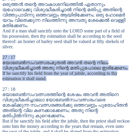
ഒരുത്തൻ തന്റെ അവകാശനിലത്തിൽ ഏതാനും
യഹോവെക്കു വിശുദ്ധീകരിച്ചാൽ നിന്റെ മതിപ്പു അതിന്റെ
വിത്തുപാടിന്നു ഒത്തവണ്ണം ആയിരിക്കേണം; ഒരു ഹോമെർ
യവം വിതെക്കുന്ന നിലത്തിന്നു അമ്പതു ശേക്കെൽ വെള്ളി
മതിക്കേണം.
And if a man shall sanctify unto the LORD some part of a field of
his possession, then thy estimation shall be according to the seed
thereof: an homer of barley seed shall be valued at fifty shekels of
silver.
27
:
17
യോബേൽസംവത്സരംമുതൽ അവൻ തന്റെ നിലം
വിശുദ്ധീകരിച്ചാൽ അതു നിന്റെ മതിപ്പുപോലെ ഇരിക്കേണം.
If he sanctify his field from the year of jubile, according to thy
estimation it shall stand.
27
:
18
യോബേൽസംവത്സരത്തിന്റെ ശേഷം അവൻ അതിനെ
വിശുദ്ധീകരിച്ചാലോ യോബേൽസംവത്സരംവരെ
ശേഷിക്കുന്ന സംവത്സരങ്ങൾക്കു ഒത്തവണ്ണം പുരോഹിതൻ
അതിന്റെ വില കണക്കാക്കേണം; അതു നിന്റെ
മതിപ്പിൽനിന്നു കുറെക്കേണം.
But if he sanctify his field after the jubile, then the priest shall reckon
unto him the money according to the years that remain, even unto
the year of the jubile, and it shall be abated from thy estimation.