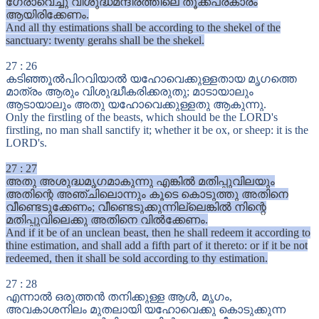
ഗേരാവെച്ചു വിശുദ്ധമന്ദിരത്തിലെ തൂക്കപ്രകാരം
ആയിരിക്കേണം.
And all thy estimations shall be according to the shekel of the
sanctuary: twenty gerahs shall be the shekel.
27
:
26
കടിഞ്ഞൂൽപിറവിയാൽ യഹോവെക്കുള്ളതായ മൃഗത്തെ
മാത്രം ആരും വിശുദ്ധീകരിക്കരുതു; മാടായാലും
ആടായാലും അതു യഹോവെക്കുള്ളതു ആകുന്നു.
Only the firstling of the beasts, which should be the LORD's
firstling, no man shall sanctify it; whether it be ox, or sheep: it is the
LORD's.
27
:
27
അതു അശുദ്ധമൃഗമാകുന്നു എങ്കിൽ മതിപ്പുവിലയും
അതിന്റെ അഞ്ചിലൊന്നും കൂടെ കൊടുത്തു അതിനെ
വീണ്ടെടുക്കേണം; വീണ്ടെടുക്കുന്നില്ലെങ്കിൽ നിന്റെ
മതിപ്പുവിലെക്കു അതിനെ വിൽക്കേണം.
And if it be of an unclean beast, then he shall redeem it according to
thine estimation, and shall add a fifth part of it thereto: or if it be not
redeemed, then it shall be sold according to thy estimation.
27
:
28
എന്നാൽ ഒരുത്തൻ തനിക്കുള്ള ആൾ, മൃഗം,
അവകാശനിലം മുതലായി യഹോവെക്കു കൊടുക്കുന്ന