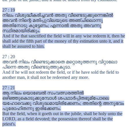
27
:
19
നിലം വിശുദ്ധീകരിച്ചവൻ അതു വീണ്ടെടുക്കുന്നെങ്കിൽ
അവൻ നിന്റെ മതിപ്പുവിലയുടെ അഞ്ചിലൊന്നു
അതിനോടു കൂട്ടേണം; എന്നാൽ അതു അവന്നു
സ്ഥിരമായിരിക്കും.
And if he that sanctified the field will in any wise redeem it, then he
shall add the fifth part of the money of thy estimation unto it, and it
shall be assured to him.
27
:
20
അവൻ നിലം വീണ്ടെടുക്കാതെ മറ്റൊരുത്തന്നു വിറ്റാലോ
പിന്നെ അതു വീണ്ടെടുത്തുകൂടാ.
And if he will not redeem the field, or if he have sold the field to
another man, it shall not be redeemed any more.
27
:
21
ആ നിലം യൊബേൽ സംവത്സരത്തിൽ
ഒഴിഞ്ഞുകൊടുക്കുമ്പോൾ ശപഥാർപ്പിതഭൂമിപോലെ
യഹോവെക്കു വിശുദ്ധമായിരിക്കേണം; അതിന്റെ അനുഭവം
പുരോഹിതന്നു ഇരിക്കേണം.
But the field, when it goeth out in the jubile, shall be holy unto the
LORD, as a field devoted; the possession thereof shall be the
priest's.