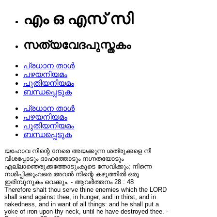
എം ഒ എസ് സി
സത്യവേദപുസ്തകം
പ്രധാന താൾ
പഴയനിയമം
പുതിയനിയമം
ബന്ധപ്പെടുക
പ്രധാന താൾ
പഴയനിയമം
പുതിയനിയമം
ബന്ധപ്പെടുക