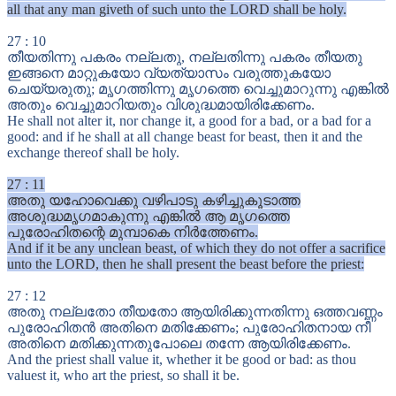
all that any man giveth of such unto the LORD shall be holy.
27
:
10
തീയതിന്നു പകരം നല്ലതു, നല്ലതിന്നു പകരം തീയതു
ഇങ്ങനെ മാറ്റുകയോ വ്യത്യാസം വരുത്തുകയോ
ചെയ്യരുതു; മൃഗത്തിന്നു മൃഗത്തെ വെച്ചുമാറുന്നു എങ്കിൽ
അതും വെച്ചുമാറിയതും വിശുദ്ധമായിരിക്കേണം.
He shall not alter it, nor change it, a good for a bad, or a bad for a
good: and if he shall at all change beast for beast, then it and the
exchange thereof shall be holy.
27
:
11
അതു യഹോവെക്കു വഴിപാടു കഴിച്ചുകൂടാത്ത
അശുദ്ധമൃഗമാകുന്നു എങ്കിൽ ആ മൃഗത്തെ
പുരോഹിതന്റെ മുമ്പാകെ നിർത്തേണം.
And if it be any unclean beast, of which they do not offer a sacrifice
unto the LORD, then he shall present the beast before the priest:
27
:
12
അതു നല്ലതോ തീയതോ ആയിരിക്കുന്നതിന്നു ഒത്തവണ്ണം
പുരോഹിതൻ അതിനെ മതിക്കേണം; പുരോഹിതനായ നീ
അതിനെ മതിക്കുന്നതുപോലെ തന്നേ ആയിരിക്കേണം.
And the priest shall value it, whether it be good or bad: as thou
valuest it, who art the priest, so shall it be.