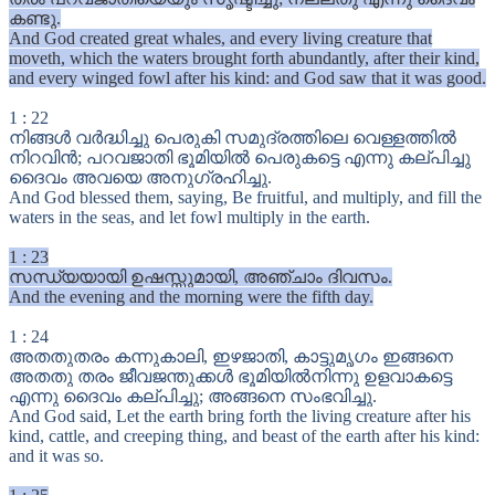
കണ്ടു.
And God created great whales, and every living creature that
moveth, which the waters brought forth abundantly, after their kind,
and every winged fowl after his kind: and God saw that it was good.
1
:
22
നിങ്ങൾ വർദ്ധിച്ചു പെരുകി സമുദ്രത്തിലെ വെള്ളത്തിൽ
നിറവിൻ; പറവജാതി ഭൂമിയിൽ പെരുകട്ടെ എന്നു കല്പിച്ചു
ദൈവം അവയെ അനുഗ്രഹിച്ചു.
And God blessed them, saying, Be fruitful, and multiply, and fill the
waters in the seas, and let fowl multiply in the earth.
1
:
23
സന്ധ്യയായി ഉഷസ്സുമായി, അഞ്ചാം ദിവസം.
And the evening and the morning were the fifth day.
1
:
24
അതതുതരം കന്നുകാലി, ഇഴജാതി, കാട്ടുമൃഗം ഇങ്ങനെ
അതതു തരം ജീവജന്തുക്കൾ ഭൂമിയിൽനിന്നു ഉളവാകട്ടെ
എന്നു ദൈവം കല്പിച്ചു; അങ്ങനെ സംഭവിച്ചു.
And God said, Let the earth bring forth the living creature after his
kind, cattle, and creeping thing, and beast of the earth after his kind:
and it was so.