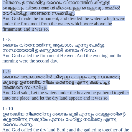
വിതാനം ഉണ്ടാക്കീട്ടു ദൈവം വിതാനത്തിൻ കീഴുള്ള
വെള്ളവും വിതാനത്തിൻ മീതെയുള്ള വെള്ളവും തമ്മിൽ
വേർപിരിച്ചു; അങ്ങനെ സംഭവിച്ചു.
And God made the firmament, and divided the waters which were
under the firmament from the waters which were above the
firmament: and it was so.
1
:
8
ദൈവം വിതാനത്തിന്നു ആകാശം എന്നു പേരിട്ടു.
സന്ധ്യയായി ഉഷസ്സുമായി, രണ്ടാം ദിവസം.
And God called the firmament Heaven. And the evening and the
morning were the second day.
1
:
9
ദൈവം: ആകാശത്തിൻ കീഴുള്ള വെള്ളം ഒരു സ്ഥലത്തു
കൂടട്ടെ; ഉണങ്ങിയ നിലം കാണട്ടെ എന്നു കല്പിച്ചു;
അങ്ങനെ സംഭവിച്ചു.
And God said, Let the waters under the heaven be gathered together
unto one place, and let the dry land appear: and it was so.
1
:
10
ഉണങ്ങിയ നിലത്തിന്നു ദൈവം ഭൂമി എന്നും വെള്ളത്തിന്റെ
കൂട്ടത്തിന്നു സമുദ്രം എന്നും പേരിട്ടു; നല്ലതു എന്നു
ദൈവം കണ്ടു.
And God called the dry land Earth; and the gathering together of the