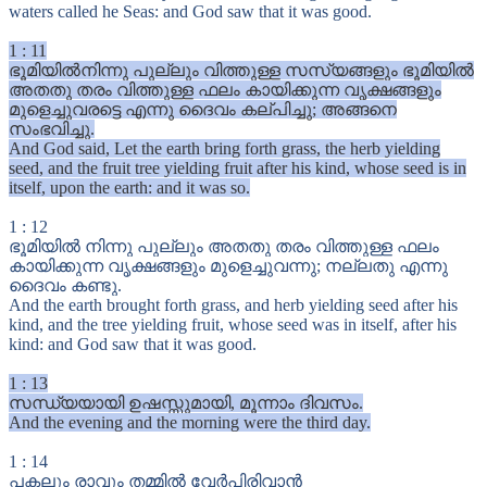
waters called he Seas: and God saw that it was good.
1
:
11
ഭൂമിയിൽനിന്നു പുല്ലും വിത്തുള്ള സസ്യങ്ങളും ഭൂമിയിൽ
അതതു തരം വിത്തുള്ള ഫലം കായിക്കുന്ന വൃക്ഷങ്ങളും
മുളെച്ചുവരട്ടെ എന്നു ദൈവം കല്പിച്ചു; അങ്ങനെ
സംഭവിച്ചു.
And God said, Let the earth bring forth grass, the herb yielding
seed, and the fruit tree yielding fruit after his kind, whose seed is in
itself, upon the earth: and it was so.
1
:
12
ഭൂമിയിൽ നിന്നു പുല്ലും അതതു തരം വിത്തുള്ള ഫലം
കായിക്കുന്ന വൃക്ഷങ്ങളും മുളെച്ചുവന്നു; നല്ലതു എന്നു
ദൈവം കണ്ടു.
And the earth brought forth grass, and herb yielding seed after his
kind, and the tree yielding fruit, whose seed was in itself, after his
kind: and God saw that it was good.
1
:
13
സന്ധ്യയായി ഉഷസ്സുമായി, മൂന്നാം ദിവസം.
And the evening and the morning were the third day.
1
:
14
പകലും രാവും തമ്മിൽ വേർപിരിവാൻ