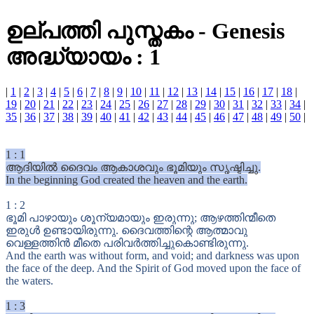
ഉല്പത്തി പുസ്തകം
-
Genesis
അദ്ധ്യായം : 1
|
1
|
2
|
3
|
4
|
5
|
6
|
7
|
8
|
9
|
10
|
11
|
12
|
13
|
14
|
15
|
16
|
17
|
18
|
19
|
20
|
21
|
22
|
23
|
24
|
25
|
26
|
27
|
28
|
29
|
30
|
31
|
32
|
33
|
34
|
35
|
36
|
37
|
38
|
39
|
40
|
41
|
42
|
43
|
44
|
45
|
46
|
47
|
48
|
49
|
50
|
1
:
1
ആദിയിൽ ദൈവം ആകാശവും ഭൂമിയും സൃഷ്ടിച്ചു.
In the beginning God created the heaven and the earth.
1
:
2
ഭൂമി പാഴായും ശൂന്യമായും ഇരുന്നു; ആഴത്തിന്മീതെ
ഇരുൾ ഉണ്ടായിരുന്നു. ദൈവത്തിന്റെ ആത്മാവു
വെള്ളത്തിൻ മീതെ പരിവർത്തിച്ചുകൊണ്ടിരുന്നു.
And the earth was without form, and void; and darkness was upon
the face of the deep. And the Spirit of God moved upon the face of
the waters.
1
:
3