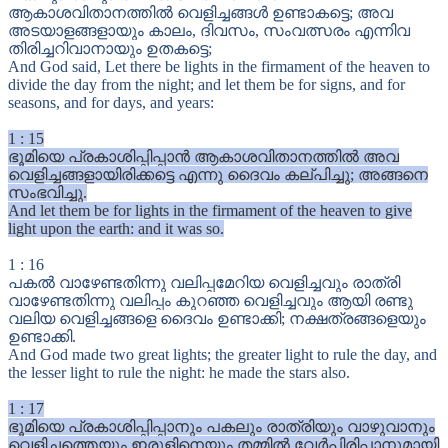
ആകാശവിതാനത്തിൽ വെളിച്ചങ്ങൾ ഉണ്ടാകട്ടെ; അവ
അടയാളങ്ങളായും കാലം, ദിവസം, സംവത്സരം എന്നിവ
തിരിച്ചറിവാനായും ഉതകട്ടെ;
And God said, Let there be lights in the firmament of the heaven to
divide the day from the night; and let them be for signs, and for
seasons, and for days, and years:
1
:
15
ഭൂമിയെ പ്രകാശിപ്പിപ്പാൻ ആകാശവിതാനത്തിൽ അവ
വെളിച്ചങ്ങളായിരിക്കട്ടെ എന്നു ദൈവം കല്പിച്ചു; അങ്ങനെ
സംഭവിച്ചു.
And let them be for lights in the firmament of the heaven to give
light upon the earth: and it was so.
1
:
16
പകൽ വാഴേണ്ടതിന്നു വലിപ്പമേറിയ വെളിച്ചവും രാത്രി
വാഴേണ്ടതിന്നു വലിപ്പം കുറഞ്ഞ വെളിച്ചവും ആയി രണ്ടു
വലിയ വെളിച്ചങ്ങളെ ദൈവം ഉണ്ടാക്കി; നക്ഷത്രങ്ങളെയും
ഉണ്ടാക്കി.
And God made two great lights; the greater light to rule the day, and
the lesser light to rule the night: he made the stars also.
1
:
17
ഭൂമിയെ പ്രകാശിപ്പിപ്പാനും പകലും രാത്രിയും വാഴുവാനും
വെളിച്ചത്തെയും ഇരുളിനെയും തമ്മിൽ വേർപിരിപ്പാനുമായി