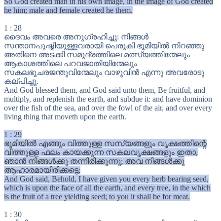
So God created man in his own image, in the image of God created
he him; male and female created he them.
1
:
28
ദൈവം അവരെ അനുഗ്രഹിച്ചു: നിങ്ങൾ
സന്താനപുഷ്ടിയുള്ളവരായി പെരുകി ഭൂമിയിൽ നിറഞ്ഞു
അതിനെ അടക്കി സമുദ്രത്തിലെ മത്സ്യത്തിന്മേലും
ആകാശത്തിലെ പറവജാതിയിന്മേലും
സകലഭൂചരജന്തുവിന്മേലും വാഴുവിൻ എന്നു അവരോടു
കല്പിച്ചു.
And God blessed them, and God said unto them, Be fruitful, and
multiply, and replenish the earth, and subdue it: and have dominion
over the fish of the sea, and over the fowl of the air, and over every
living thing that moveth upon the earth.
1
:
29
ഭൂമിയിൽ എങ്ങും വിത്തുള്ള സസ്യങ്ങളും വൃക്ഷത്തിന്റെ
വിത്തുള്ള ഫലം കായക്കുന്ന സകലവൃക്ഷങ്ങളും ഇതാ,
ഞാൻ നിങ്ങൾക്കു തന്നിരിക്കുന്നു; അവ നിങ്ങൾക്കു
ആഹാരമായിരിക്കട്ടെ;
And God said, Behold, I have given you every herb bearing seed,
which is upon the face of all the earth, and every tree, in the which
is the fruit of a tree yielding seed; to you it shall be for meat.
1
:
30