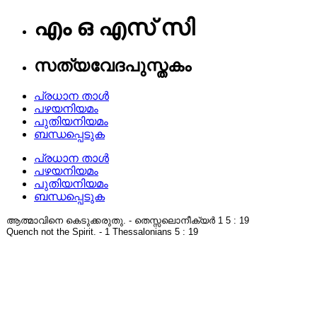
എം ഒ എസ് സി
സത്യവേദപുസ്തകം
പ്രധാന താൾ
പഴയനിയമം
പുതിയനിയമം
ബന്ധപ്പെടുക
പ്രധാന താൾ
പഴയനിയമം
പുതിയനിയമം
ബന്ധപ്പെടുക