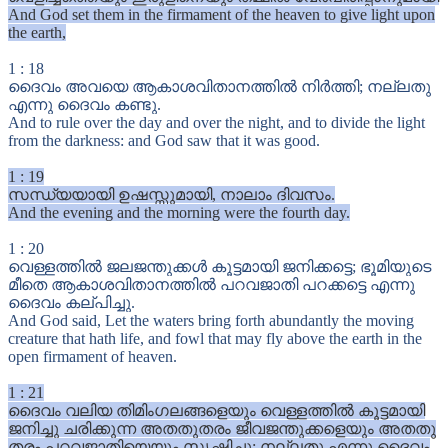
And God set them in the firmament of the heaven to give light upon
the earth,
1
:
18
ദൈവം അവയെ ആകാശവിതാനത്തിൽ നിർത്തി; നല്ലതു
എന്നു ദൈവം കണ്ടു.
And to rule over the day and over the night, and to divide the light
from the darkness: and God saw that it was good.
1
:
19
സന്ധ്യയായി ഉഷസ്സുമായി, നാലാം ദിവസം.
And the evening and the morning were the fourth day.
1
:
20
വെള്ളത്തിൽ ജലജന്തുക്കൾ കൂട്ടമായി ജനിക്കട്ടെ; ഭൂമിയുടെ
മീതെ ആകാശവിതാനത്തിൽ പറവജാതി പറക്കട്ടെ എന്നു
ദൈവം കല്പിച്ചു.
And God said, Let the waters bring forth abundantly the moving
creature that hath life, and fowl that may fly above the earth in the
open firmament of heaven.
1
:
21
ദൈവം വലിയ തിമിംഗലങ്ങളെയും വെള്ളത്തിൽ കൂട്ടമായി
ജനിച്ചു ചരിക്കുന്ന അതതുതരം ജീവജന്തുക്കളെയും അതതു
തരം പറവജാതിയെയും സൃഷ്ടിച്ചു; നല്ലതു എന്നു ദൈവം