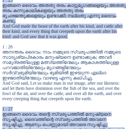
1
:
25
ഇങ്ങനെ ദൈവം അതതു തരം കാട്ടുമൃഗങ്ങളെയും അതതു
തരം കന്നുകാലികളെയും അതതു തരം
ഭൂചരജന്തുക്കളെയും ഉണ്ടാക്കി; നല്ലതു എന്നു ദൈവം
കണ്ടു.
And God made the beast of the earth after his kind, and cattle after
their kind, and every thing that creepeth upon the earth after his
kind: and God saw that it was good.
1
:
26
അനന്തരം ദൈവം: നാം നമ്മുടെ സ്വരൂപത്തിൽ നമ്മുടെ
സാദൃശ്യപ്രകാരം മനുഷ്യനെ ഉണ്ടാക്കുക; അവർ
സമുദ്രത്തിലുള്ള മത്സ്യത്തിന്മേലും ആകാശത്തിലുള്ള
പറവജാതിയിന്മേലും മൃഗങ്ങളിന്മേലും
സർവ്വഭൂമിയിന്മേലും ഭൂമിയിൽ ഇഴയുന്ന എല്ലാ
ഇഴജാതിയിന്മേലും വാഴട്ടെ എന്നു കല്പിച്ചു.
And God said, Let us make man in our image, after our likeness:
and let them have dominion over the fish of the sea, and over the
fowl of the air, and over the cattle, and over all the earth, and over
every creeping thing that creepeth upon the earth.
1
:
27
ഇങ്ങനെ ദൈവം തന്റെ സ്വരൂപത്തിൽ മനുഷ്യനെ
സൃഷ്ടിച്ചു, ദൈവത്തിന്റെ സ്വരൂപത്തിൽ അവനെ
സൃഷ്ടിച്ചു, ആണും പെണ്ണുമായി അവരെ സൃഷ്ടിച്ചു.