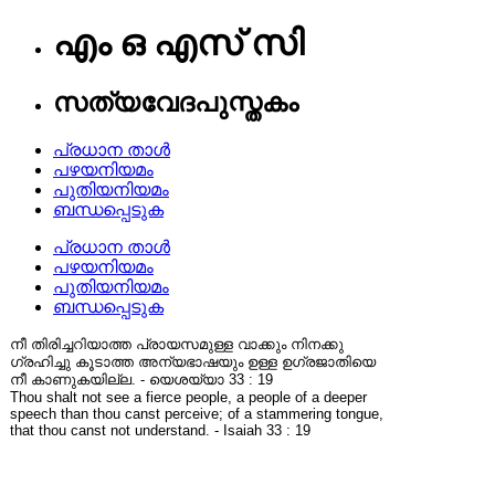
എം ഒ എസ് സി
സത്യവേദപുസ്തകം
പ്രധാന താൾ
പഴയനിയമം
പുതിയനിയമം
ബന്ധപ്പെടുക
പ്രധാന താൾ
പഴയനിയമം
പുതിയനിയമം
ബന്ധപ്പെടുക