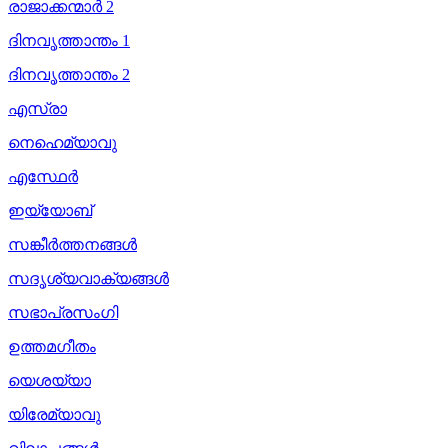
രാജാക്കന്മാർ 2
ദിനവൃത്താന്തം 1
ദിനവൃത്താന്തം 2
എസ്രാ
നെഹെമ്യാവു
എസ്ഥേർ
ഇയ്യോബ്
സങ്കീർത്തനങ്ങൾ
സദൃശ്യവാക്യങ്ങൾ
സഭാപ്രസംഗി
ഉത്തമഗീതം
യെശയ്യാ
യിരേമ്യാവു