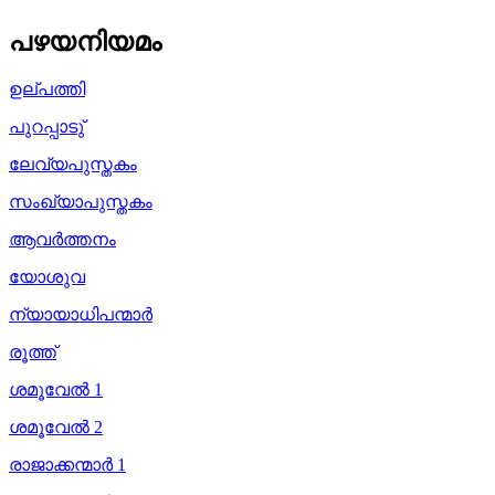
പഴയനിയമം
ഉല്പത്തി
പുറപ്പാടു്
ലേവ്യപുസ്തകം
സംഖ്യാപുസ്തകം
ആവർത്തനം
യോശുവ
ന്യായാധിപന്മാർ
രൂത്ത്
ശമൂവേൽ 1
ശമൂവേൽ 2
രാജാക്കന്മാർ 1