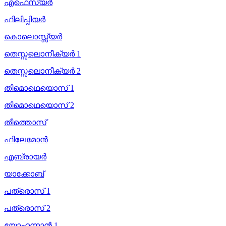
എഫെസ്യർ
ഫിലിപ്പിയർ
കൊലൊസ്സ്യർ
തെസ്സലൊനീക്യർ 1
തെസ്സലൊനീക്യർ 2
തിമൊഥെയൊസ് 1
തിമൊഥെയൊസ് 2
തീത്തൊസ്
ഫിലേമോൻ
എബ്രായർ
യാക്കോബ്
പത്രൊസ് 1
പത്രൊസ് 2
യോഹന്നാൻ 1