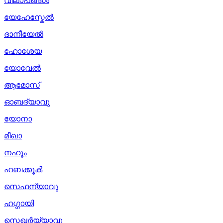
വിലാപങ്ങൾ
യേഹേസ്കേൽ
ദാനീയേൽ
ഹോശേയ
യോവേൽ
ആമോസ്
ഓബദ്യാവു
യോനാ
മീഖാ
നഹൂം
ഹബക്കൂക്‍
സെഫന്യാവു
ഹഗ്ഗായി
സെഖർയ്യാവു